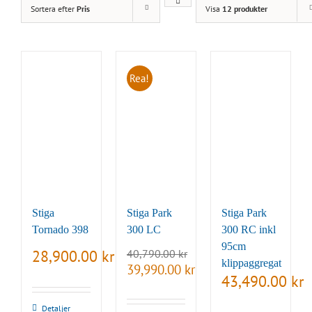
Sortera efter
Pris
Visa
12 produkter
Rea!
Stiga
Stiga Park
Stiga Park
Tornado 398
300 LC
300 RC inkl
95cm
28,900.00
kr
40,790.00
kr
klippaggregat
Det
Det
39,990.00
kr
43,490.00
kr
ursprungliga
nuvarande
priset
priset
var:
är:
Detaljer