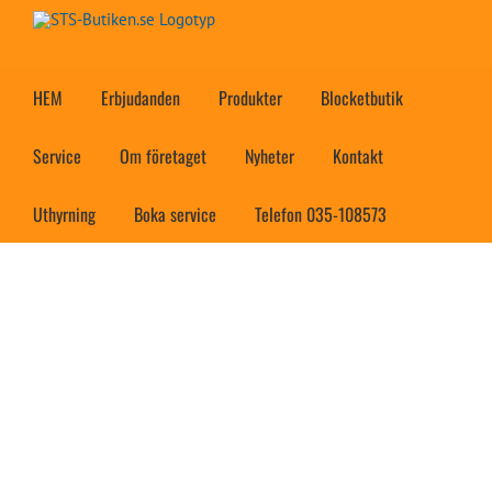
Fortsätt
till
innehållet
HEM
Erbjudanden
Produkter
Blocketbutik
Service
Om företaget
Nyheter
Kontakt
Uthyrning
Boka service
Telefon 035-108573