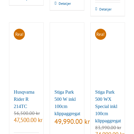
40,790.00 kr.
39,990.00 kr.
Detaljer
Detaljer
Rea!
Rea!
Husqvarna
Stiga Park
Stiga Park
Rider R
500 W inkl
500 WX
214TC
100cm
Special inkl
56,500.00
kr
klippaggregat
100cm
Det
Det
47,500.00
kr
49,990.00
kr
klippaggregat
ursprungliga
nuvarande
83,990.00
kr
priset
priset
Det
Det