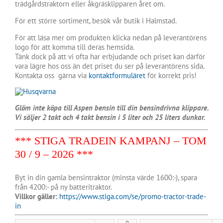
trädgårdstraktorn eller åkgräsklipparen året om.
För ett större sortiment, besök vår butik i Halmstad.
För att läsa mer om produkten klicka nedan på leverantörens
logo för att komma till deras hemsida.
Tänk dock på att vi ofta har erbjudande och priset kan därför
vara lägre hos oss än det priset du ser på leverantörens sida.
Kontakta oss gärna via
kontaktformuläret
för korrekt pris!
Glöm inte köpa till Aspen bensin till din bensindrivna klippare.
Vi säljer 2 takt och 4 takt bensin i 5 liter och 25 liters dunkar.
*** STIGA TRADEIN KAMPANJ – TOM
30 / 9 – 2026 ***
Byt in din gamla bensintraktor (minsta värde 1600:-), spara
från 4200:- på ny batteritraktor.
Villkor gäller:
https://www.stiga.com/se/promo-tractor-trade-
in