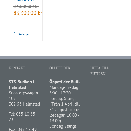
84,800.00
kr
Det
Det
83,300.00
kr
ursprungliga
nuvarande
priset
priset
var:
är:
84,800.00 kr.
83,300.00 kr.
Detaljer
KONTAKT
ÖPPETTIDER
HITTA TILL
BUTIKEN
STS-Butiken i
Öppettider Butik
Halmstad
Måndag-Fredag
Snöstorpsvägen
8:00 - 17:30
107
Lördag: Stängt
302 53 Halmstad
(Från 1 April till
31 augusti öppet
Tel:
035-10 85
lördagar: 10:00 -
73
13:00)
Söndag Stängt
Fax: 035-18 49