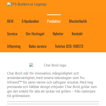
Fortsätt
till
innehållet
HEM
Erbjudanden
Produkter
Blocketbutik
Service
Om företaget
Nyheter
Kontakt
Uthyrning
Boka service
Telefon 035-108573
Char-Broil står för innovation, mångsidighet och
användarvänlighet, med smarta teknologier som Tru-
Infrared™ för jämn värme och saftigare resultat. Med hög
prestanda och hållbar design erbjuder Char-Broil grillar som
gör det enkelt för alla att lyckas vid grillen – från nybörjare
till grillmästare.