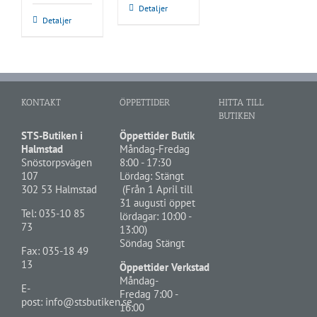
var:
är:
Detaljer
10,499.00 kr.
7,999.00 kr.
Detaljer
KONTAKT
ÖPPETTIDER
HITTA TILL
BUTIKEN
STS-Butiken i
Öppettider Butik
Halmstad
Måndag-Fredag
Snöstorpsvägen
8:00 - 17:30
107
Lördag: Stängt
302 53 Halmstad
(Från 1 April till
31 augusti öppet
Tel:
035-10 85
lördagar: 10:00 -
73
13:00)
Söndag Stängt
Fax: 035-18 49
13
Öppettider Verkstad
Måndag-
E-
Fredag 7:00 -
post:
info@stsbutiken.se
16:00