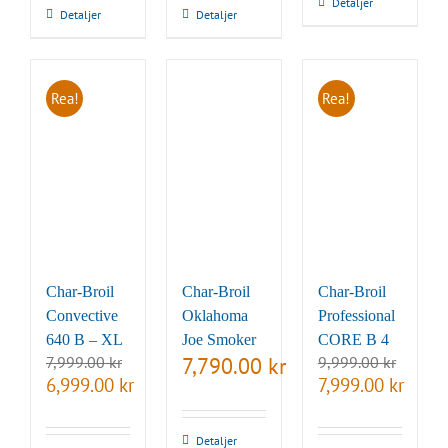
Detaljer
Detaljer
Detaljer
Rea!
Rea!
Char-Broil
Char-Broil
Char-Broil
Convective
Oklahoma
Professional
640 B – XL
Joe Smoker
CORE B 4
7,999.00
kr
7,790.00
kr
9,999.00
kr
Det
Det
Det
Det
6,999.00
kr
7,999.00
kr
ursprungliga
nuvarande
ursprungliga
nuvara
priset
priset
priset
priset
var:
är:
var:
är:
Detaljer