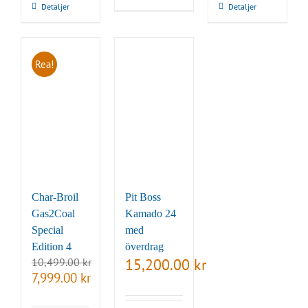
7,999.00 kr.
6,999.00 kr.
9,999.00 kr.
7,999.0
Detaljer
Detaljer
Rea!
Char-Broil
Pit Boss
Gas2Coal
Kamado 24
Special
med
Edition 4
överdrag
10,499.00
kr
15,200.00
kr
Det
Det
7,999.00
kr
ursprungliga
nuvarande
priset
priset