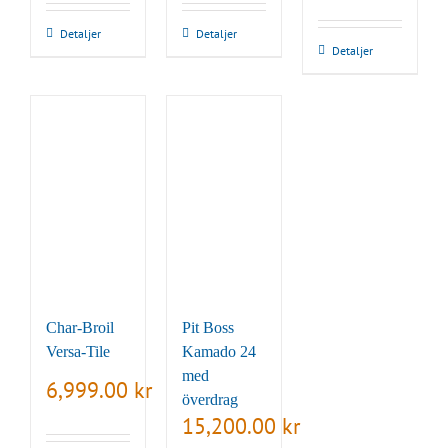
priset
priset
var:
är:
Detaljer
Detaljer
9,999.00 kr.
7,999.0
Detaljer
Char-Broil
Pit Boss
Versa-Tile
Kamado 24
med
6,999.00
kr
överdrag
15,200.00
kr