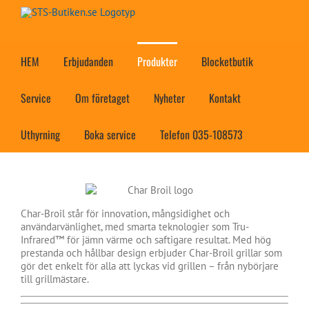
Fortsätt
till
innehållet
HEM
Erbjudanden
Produkter
Blocketbutik
Service
Om företaget
Nyheter
Kontakt
Uthyrning
Boka service
Telefon 035-108573
Char-Broil står för innovation, mångsidighet och
användarvänlighet, med smarta teknologier som Tru-
Infrared™ för jämn värme och saftigare resultat. Med hög
prestanda och hållbar design erbjuder Char-Broil grillar som
gör det enkelt för alla att lyckas vid grillen – från nybörjare
till grillmästare.