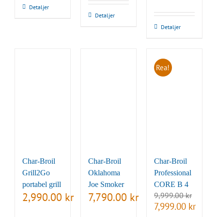
var:
är:
Detaljer
priset
priset
7,999.00 kr.
6,999.00 kr.
Detaljer
var:
är:
10,499.00 kr.
7,999.0
Detaljer
Rea!
Char-Broil
Char-Broil
Char-Broil
Grill2Go
Oklahoma
Professional
portabel grill
Joe Smoker
CORE B 4
2,990.00
kr
7,790.00
kr
9,999.00
kr
Det
Det
7,999.00
kr
ursprungliga
nuvara