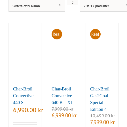
Sortera efter
Namn
Visa
12 produkter
Rea!
Rea!
Char-Broil
Char-Broil
Char-Broil
Convective
Convective
Gas2Coal
440 S
640 B – XL
Special
6,990.00
kr
7,999.00
kr
Edition 4
Det
Det
6,999.00
kr
10,499.00
kr
ursprungliga
nuvarande
Det
Det
7,999.00
kr
priset
priset
ursprungliga
nuvara