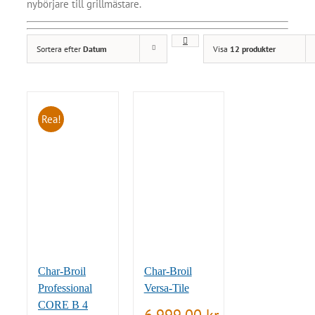
nybörjare till grillmästare.
Sortera efter
Datum
Visa
12 produkter
Rea!
Char-Broil
Char-Broil
Professional
Versa-Tile
CORE B 4