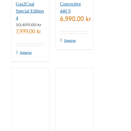
Gas2Coal
Convective
Special Edition
440 S
6,990.00
kr
4
10,499.00
kr
Det
Det
7,999.00
kr
ursprungliga
nuvarande
Detaljer
priset
priset
var:
är:
10,499.00 kr.
7,999.00 kr.
Detaljer