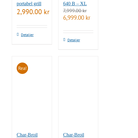
portabel grill
640 B – XL
2,990.00
kr
7,999.00
kr
Det
Det
6,999.00
kr
ursprungliga
nuvarande
priset
priset
var:
är:
Detaljer
7,999.00 kr.
6,999.00 kr.
Detaljer
Rea!
Char-Broil
Char-Broil