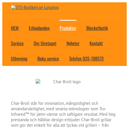
Fortsätt
till
innehållet
HEM
Erbjudanden
Produkter
Blocketbutik
Service
Om företaget
Nyheter
Kontakt
Uthyrning
Boka service
Telefon 035-108573
Char-Broil står för innovation, mångsidighet och
användarvänlighet, med smarta teknologier som Tru-
Infrared™ för jämn värme och saftigare resultat. Med hög
prestanda och hållbar design erbjuder Char-Broil grillar
som gör det enkelt för alla att lyckas vid grillen – från