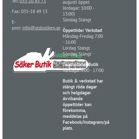
Tel:
035-10 85 73
augusti öppet
lördagar: 10:00 -
Fax: 035-18 49 13
13:00)
Söndag Stängt
E-
post:
info@stsbutiken.se
Öppettider Verkstad
Måndag-Fredag 7:00
- 16:00
Lördag Stängt
Söndag Stängt
Telefontider Butik
Vardagar 9:00 - 17:00
Butik & verkstad har
stängt röda dagar
och helgdagar.
Avvikande
öppettider kan
förekomma,
meddelas på
Facebook/Instagram/på
plats.