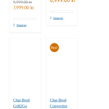
6,999.00
kr
9,999.00
kr
Det
Det
7,999.00
kr
ursprungliga
nuvarande
priset
priset
Detaljer
var:
är:
9,999.00 kr.
7,999.00 kr.
Detaljer
Rea!
Char-Broil
Char-Broil
Grill2Go
Convective