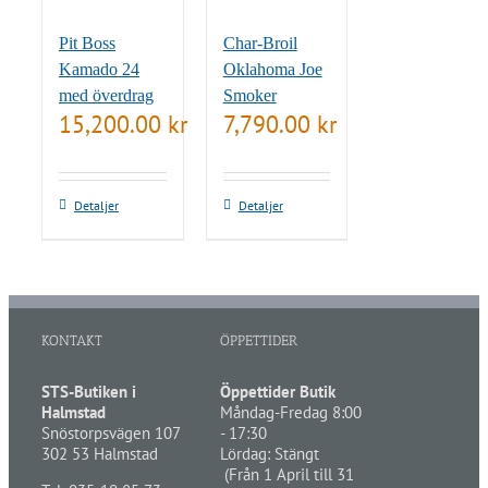
Pit Boss
Char-Broil
Kamado 24
Oklahoma Joe
med överdrag
Smoker
15,200.00
kr
7,790.00
kr
Detaljer
Detaljer
KONTAKT
ÖPPETTIDER
STS-Butiken i
Öppettider Butik
Halmstad
Måndag-Fredag 8:00
Snöstorpsvägen 107
- 17:30
302 53 Halmstad
Lördag: Stängt
(Från 1 April till 31