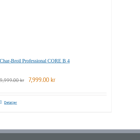
Char-Broil Professional CORE B 4
Det
Det
7,999.00
kr
9,999.00
kr
ursprungliga
nuvarande
priset
priset
var:
är:
9,999.00 kr.
7,999.00 kr.
Detaljer