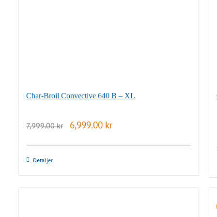
Char-Broil Convective 640 B – XL
Det
Det
6,999.00
kr
7,999.00
kr
ursprungliga
nuvarande
priset
priset
var:
är:
7,999.00 kr.
6,999.00 kr.
Detaljer