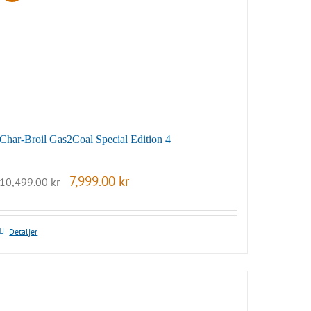
Char-Broil Gas2Coal Special Edition 4
Det
Det
7,999.00
kr
10,499.00
kr
ursprungliga
nuvarande
priset
priset
var:
är:
10,499.00 kr.
7,999.00 kr.
Detaljer