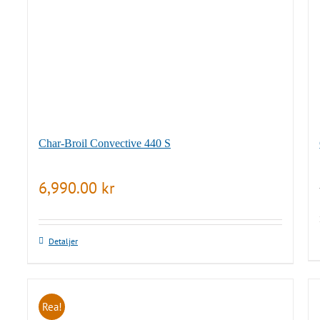
Char-Broil Convective 440 S
6,990.00
kr
Detaljer
Rea!