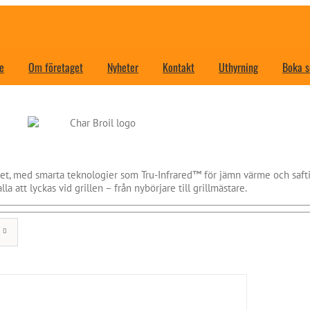
e
Om företaget
Nyheter
Kontakt
Uthyrning
Boka s
het, med smarta teknologier som Tru-Infrared™ för jämn värme och saft
la att lyckas vid grillen – från nybörjare till grillmästare.