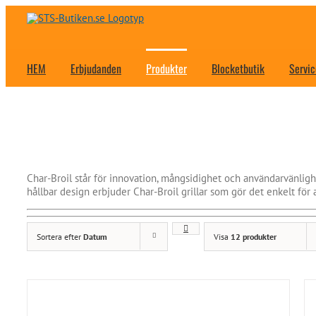
Fortsätt
till
innehållet
HEM
Erbjudanden
Produkter
Blocketbutik
Servic
Char-Broil står för innovation, mångsidighet och användarvänlig
hållbar design erbjuder Char-Broil grillar som gör det enkelt för al
Sortera efter
Datum
Visa
12 produkter