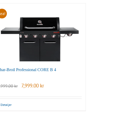
Rea!
har-Broil Professional CORE B 4
Det
Det
7,999.00
kr
,999.00
kr
ursprungliga
nuvarande
priset
priset
var:
är:
9,999.00 kr.
7,999.00 kr.
Detaljer