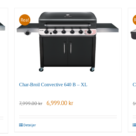
Rea!
Char-Broil Convective 640 B – XL
C
Det
Det
6,999.00
kr
7,999.00
kr
1
ursprungliga
nuvarande
priset
priset
var:
är:
7,999.00 kr.
6,999.00 kr.
Detaljer