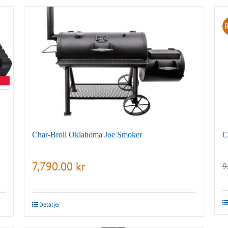
Char-Broil Oklahoma Joe Smoker
C
7,790.00
kr
9
Detaljer