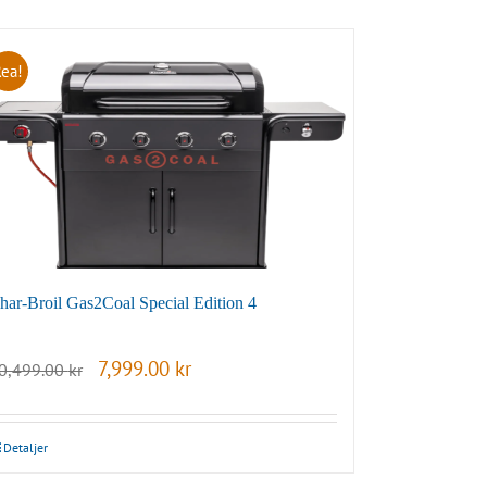
Rea!
har-Broil Gas2Coal Special Edition 4
Det
Det
7,999.00
kr
0,499.00
kr
ursprungliga
nuvarande
priset
priset
var:
är:
10,499.00 kr.
7,999.00 kr.
Detaljer