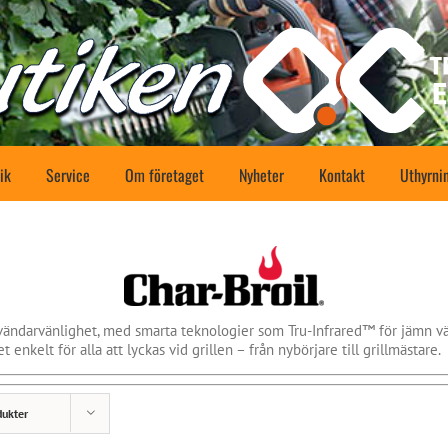
ik
Service
Om företaget
Nyheter
Kontakt
Uthyrni
nvändarvänlighet, med smarta teknologier som Tru-Infrared™ för jämn v
 enkelt för alla att lyckas vid grillen – från nybörjare till grillmästare.
dukter