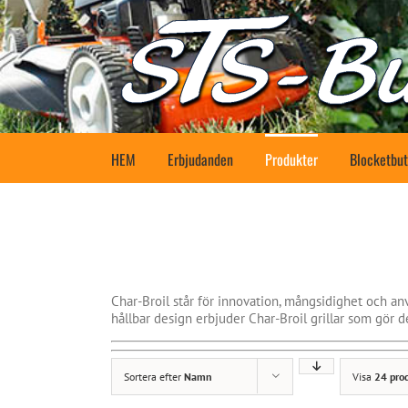
Fortsätt
till
innehållet
HEM
Erbjudanden
Produkter
Blocketbut
Char-Broil står för innovation, mångsidighet och a
hållbar design erbjuder Char-Broil grillar som gör det
Sortera efter
Namn
Visa
24 pro