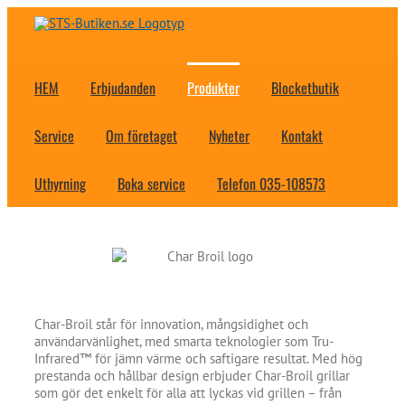
Fortsätt
till
innehållet
HEM
Erbjudanden
Produkter
Blocketbutik
Service
Om företaget
Nyheter
Kontakt
Uthyrning
Boka service
Telefon 035-108573
Char-Broil står för innovation, mångsidighet och
användarvänlighet, med smarta teknologier som Tru-
Infrared™ för jämn värme och saftigare resultat. Med hög
prestanda och hållbar design erbjuder Char-Broil grillar
som gör det enkelt för alla att lyckas vid grillen – från