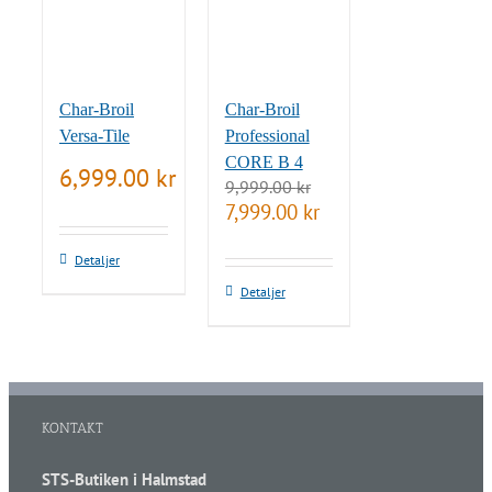
Char-Broil
Char-Broil
Versa-Tile
Professional
CORE B 4
6,999.00
kr
9,999.00
kr
Det
Det
7,999.00
kr
ursprungliga
nuvarande
priset
priset
Detaljer
var:
är:
9,999.00 kr.
7,999.00 kr.
Detaljer
KONTAKT
STS-Butiken i Halmstad