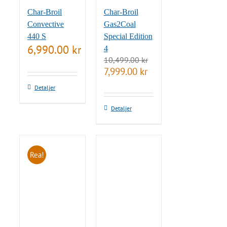
Char-Broil
Char-Broil
Convective
Gas2Coal
440 S
Special Edition
6,990.00
kr
4
10,499.00
kr
Det
Det
7,999.00
kr
ursprungliga
nuvarande
Detaljer
priset
priset
var:
är:
10,499.00 kr.
7,999.00 kr.
Detaljer
Rea!