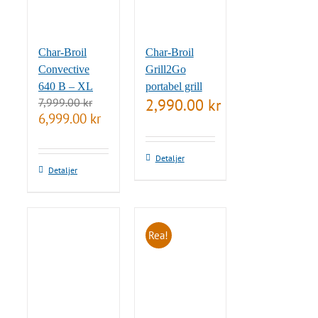
Char-Broil
Char-Broil
Convective
Grill2Go
640 B – XL
portabel grill
7,999.00
kr
2,990.00
kr
Det
Det
6,999.00
kr
ursprungliga
nuvarande
priset
priset
var:
är:
Detaljer
7,999.00 kr.
6,999.00 kr.
Detaljer
Rea!