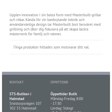
Upplev innovation i sin bästa form med Masterbuilt-grillar
och rökar. Kända för sin banbrytande teknik och
användarvänliga design tar Masterbuilt bort besväret med
grillning och låter dig fokusera på att skapa läckra
mästerverk för familj och vänner.
Inga produkter hittades som motsvarar ditt val.
KONTAKT
ÖPPETTIDER
STS-Butiken i
Öppettider Butik
Halmstad
Måndag-Fredag 8:00
Snöstorpsvägen 107
- 17:30
302 53 Halmstad
Lördag: Stängt