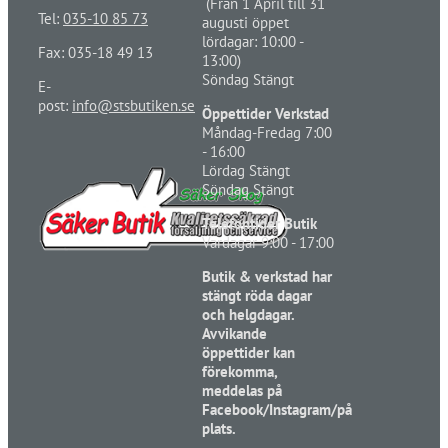
(Från 1 April till 31
Tel:
035-10 85 73
augusti öppet
lördagar: 10:00 -
Fax: 035-18 49 13
13:00)
Söndag Stängt
E-
post:
info@stsbutiken.se
Öppettider Verkstad
Måndag-Fredag 7:00
- 16:00
Lördag Stängt
Söndag Stängt
Telefontider Butik
Vardagar 9:00 - 17:00
Butik & verkstad har
stängt röda dagar
och helgdagar.
Avvikande
öppettider kan
förekomma,
meddelas på
Facebook/Instagram/på
plats.