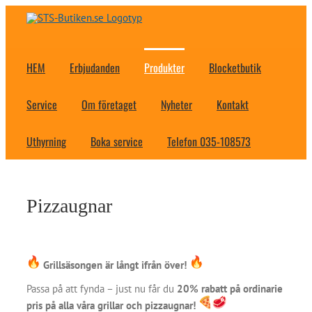
Fortsätt
till
innehållet
HEM
Erbjudanden
Produkter
Blocketbutik
Service
Om företaget
Nyheter
Kontakt
Uthyrning
Boka service
Telefon 035-108573
Pizzaugnar
Grillsäsongen är långt ifrån över!
Passa på att fynda – just nu får du
20% rabatt på ordinarie
pris på alla våra grillar och pizzaugnar!