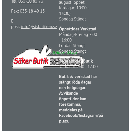
Tel:
035-10 85 73
augusti öppet
lördagar: 10:00 -
Fax: 035-18 49 13
13:00)
Söndag Stängt
E-
post:
info@stsbutiken.se
Öppettider Verkstad
Måndag-Fredag 7:00
- 16:00
Lördag Stängt
Söndag Stängt
Telefontider Butik
Vardagar 9:00 - 17:00
Butik & verkstad har
stängt röda dagar
och helgdagar.
Avvikande
öppettider kan
förekomma,
meddelas på
Facebook/Instagram/på
plats.