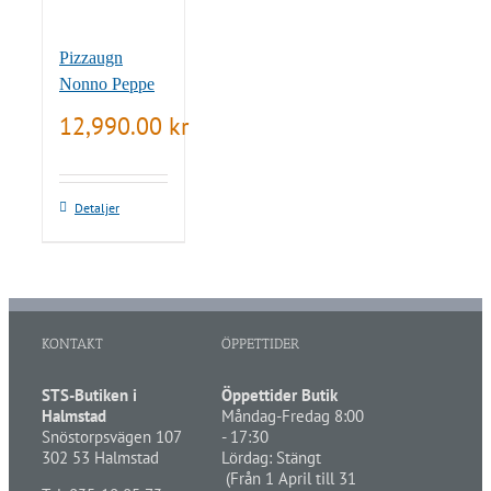
Pizzaugn
Nonno Peppe
12,990.00
kr
Detaljer
KONTAKT
ÖPPETTIDER
STS-Butiken i
Öppettider Butik
Halmstad
Måndag-Fredag 8:00
Snöstorpsvägen 107
- 17:30
302 53 Halmstad
Lördag: Stängt
(Från 1 April till 31