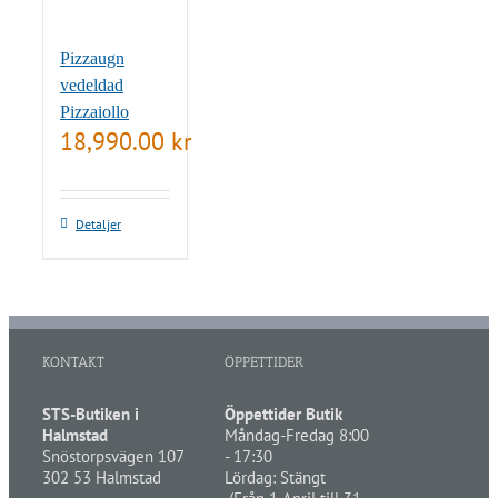
Pizzaugn
vedeldad
Pizzaiollo
18,990.00
kr
Detaljer
KONTAKT
ÖPPETTIDER
STS-Butiken i
Öppettider Butik
Halmstad
Måndag-Fredag 8:00
Snöstorpsvägen 107
- 17:30
302 53 Halmstad
Lördag: Stängt