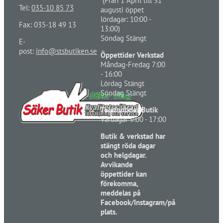
(Från 1 April till 31
Tel:
035-10 85 73
augusti öppet
lördagar: 10:00 -
Fax: 035-18 49 13
13:00)
Söndag Stängt
E-
post:
info@stsbutiken.se
Öppettider Verkstad
Måndag-Fredag 7:00
- 16:00
Lördag Stängt
Söndag Stängt
Telefontider Butik
Vardagar 9:00 - 17:00
Butik & verkstad har
stängt röda dagar
och helgdagar.
Avvikande
öppettider kan
förekomma,
meddelas på
Facebook/Instagram/på
plats.