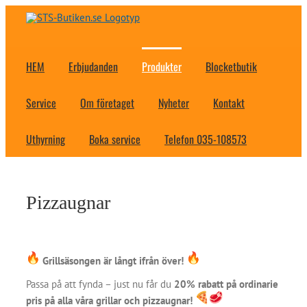
Fortsätt
till
innehållet
HEM
Erbjudanden
Produkter
Blocketbutik
Service
Om företaget
Nyheter
Kontakt
Uthyrning
Boka service
Telefon 035-108573
Pizzaugnar
Grillsäsongen är långt ifrån över!
Passa på att fynda – just nu får du
20% rabatt på ordinarie
pris på alla våra grillar och pizzaugnar!