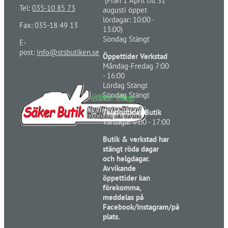
(Från 1 April till 31
Tel:
035-10 85 73
augusti öppet
lördagar: 10:00 -
Fax: 035-18 49 13
13:00)
Söndag Stängt
E-
post:
info@stsbutiken.se
Öppettider Verkstad
Måndag-Fredag 7:00
- 16:00
Lördag Stängt
Söndag Stängt
Telefontider Butik
Vardagar 9:00 - 17:00
Butik & verkstad har
stängt röda dagar
och helgdagar.
Avvikande
öppettider kan
förekomma,
meddelas på
Facebook/Instagram/på
plats.