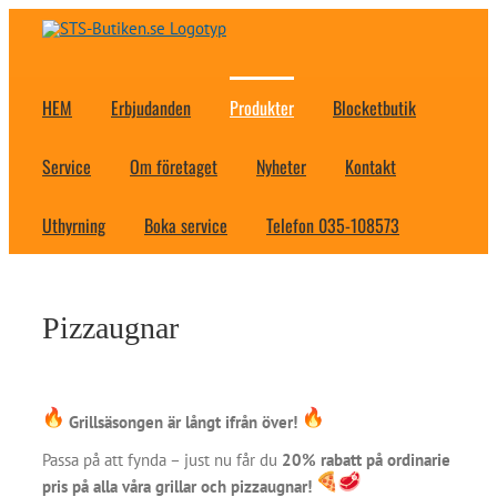
Fortsätt
till
innehållet
HEM
Erbjudanden
Produkter
Blocketbutik
Service
Om företaget
Nyheter
Kontakt
Uthyrning
Boka service
Telefon 035-108573
Pizzaugnar
Grillsäsongen är långt ifrån över!
Passa på att fynda – just nu får du
20% rabatt på ordinarie
pris på alla våra grillar och pizzaugnar!