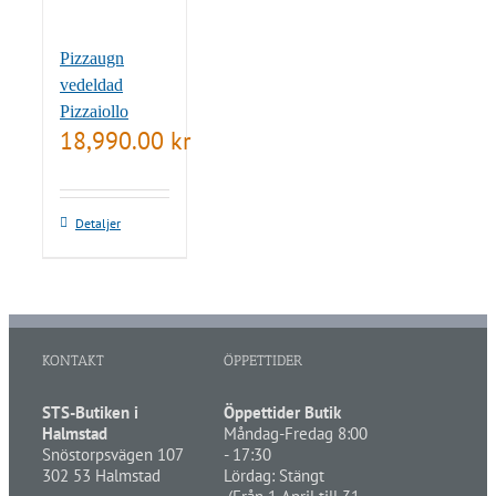
Pizzaugn
vedeldad
Pizzaiollo
18,990.00
kr
Detaljer
KONTAKT
ÖPPETTIDER
STS-Butiken i
Öppettider Butik
Halmstad
Måndag-Fredag 8:00
Snöstorpsvägen 107
- 17:30
302 53 Halmstad
Lördag: Stängt