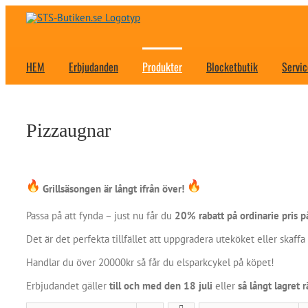
Fortsätt
till
innehållet
HEM
Erbjudanden
Produkter
Blocketbutik
Servic
Pizzaugnar
Grillsäsongen är långt ifrån över!
Passa på att fynda – just nu får du
20% rabatt på ordinarie pris på
Det är det perfekta tillfället att uppgradera uteköket eller skaff
Handlar du över 20000kr så får du elsparkcykel på köpet!
Erbjudandet gäller
till och med den 18 juli
eller
så långt lagret 