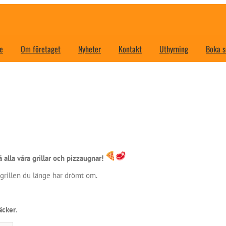
e
Om företaget
Nyheter
Kontakt
Uthyrning
Boka s
 alla våra grillar och pizzaugnar!
a grillen du länge har drömt om.
räcker
.