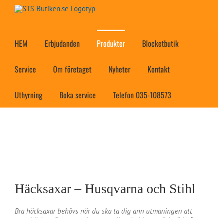
Fortsätt
till
innehållet
HEM
Erbjudanden
Produkter
Blocketbutik
Service
Om företaget
Nyheter
Kontakt
Uthyrning
Boka service
Telefon 035-108573
Häcksaxar – Husqvarna och Stihl
Bra häcksaxar behövs när du ska ta dig ann utmaningen att