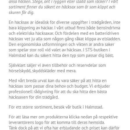
ansa häcken. Stege, ont i ryggen eller sladd som räcker? I vårt
sortiment finner du säkert en häcksax som är som klippt och
skuren för dig.
En häcksax är idealisk för diverse uppgifter i trädgården, inte
bara klippning av häckar. I vårt utbud finns både bensindrivna
och elektriska häcksaxar. Och fördelen med en batteridriven
häcksax vet ju alla som någon gång råkat klippa av elsladden.
Den ergonomiska utformningen och vikten är andra saker
som spelar stor roll vid valet av häcksax. I STS-butiken i
Halmstad kan du säkert hitta den typ som passar dig bäst.
Självklart säljer vi även tillbehör och reservdelar som
hörselskydd, skyddskläder med mera.
Med vårt breda urval kan du vara säker på att hitta en
häcksax som passar dina behov och budget. Vi erbjuder
professionell rådgivning för att du ska hitta den bästa
häcksaxen för din trädgård.
För ett större sortiment, besök vår butik i Halmstad.
För att läsa mer om produkterna klicka nedan på respektive
leverantörens logo för att komma till deras hemsida.
Tänk dock på att vi ofta har erbjudande och priset kan därför