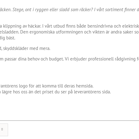
ken. Stege, ont i ryggen eller sladd som räcker? I vårt sortiment finner 
ara klippning av häckar. I vårt utbud finns både bensindrivna och elektr
 elsladden. Den ergonomiska utformningen och vikten är andra saker som 
ig bäst.
dd, skyddskläder med mera.
m passar dina behov och budget. Vi erbjuder professionell rådgivning fö
antörens logo för att komma till deras hemsida.
 lägre hos oss än det priset du ser på leverantörens sida.