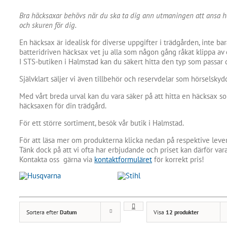
Bra häcksaxar behövs när du ska ta dig ann utmaningen att ansa häc
och skuren för dig.
En häcksax är idealisk för diverse uppgifter i trädgården, inte b
batteridriven häcksax vet ju alla som någon gång råkat klippa av
I STS-butiken i Halmstad kan du säkert hitta den typ som passar d
Självklart säljer vi även tillbehör och reservdelar som hörselsky
Med vårt breda urval kan du vara säker på att hitta en häcksax so
häcksaxen för din trädgård.
För ett större sortiment, besök vår butik i Halmstad.
För att läsa mer om produkterna klicka nedan på respektive lever
Tänk dock på att vi ofta har erbjudande och priset kan därför vara
Kontakta oss gärna via
kontaktformuläret
för korrekt pris!
Sortera efter
Datum
Visa
12 produkter