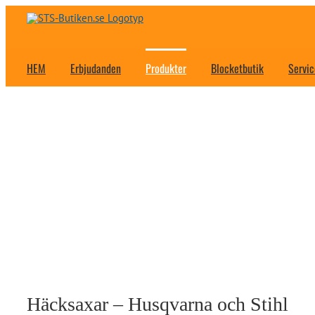
Fortsätt
till
innehållet
HEM
Erbjudanden
Produkter
Blocketbutik
Servic
Häcksaxar – Husqvarna och Stihl