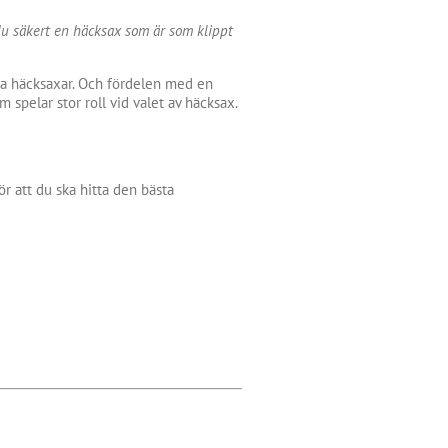
du säkert en häcksax som är som klippt
iska häcksaxar. Och fördelen med en
spelar stor roll vid valet av häcksax.
r att du ska hitta den bästa