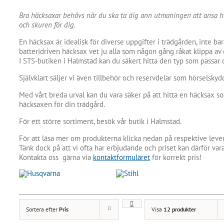
Bra häcksaxar behövs när du ska ta dig ann utmaningen att ansa häc
och skuren för dig.
En häcksax är idealisk för diverse uppgifter i trädgården, inte b
batteridriven häcksax vet ju alla som någon gång råkat klippa av
I STS-butiken i Halmstad kan du säkert hitta den typ som passar d
Självklart säljer vi även tillbehör och reservdelar som hörselsky
Med vårt breda urval kan du vara säker på att hitta en häcksax so
häcksaxen för din trädgård.
För ett större sortiment, besök vår butik i Halmstad.
För att läsa mer om produkterna klicka nedan på respektive lever
Tänk dock på att vi ofta har erbjudande och priset kan därför vara
Kontakta oss gärna via
kontaktformuläret
för korrekt pris!
Sortera efter
Pris
Visa
12 produkter