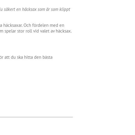
du säkert en häcksax som är som klippt
iska häcksaxar. Och fördelen med en
spelar stor roll vid valet av häcksax.
r att du ska hitta den bästa