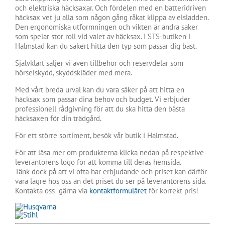
och elektriska häcksaxar. Och fördelen med en batteridriven
häcksax vet ju alla som någon gång råkat klippa av elsladden.
Den ergonomiska utformningen och vikten är andra saker
som spelar stor roll vid valet av häcksax. I STS-butiken i
Halmstad kan du säkert hitta den typ som passar dig bäst.
Självklart säljer vi även tillbehör och reservdelar som
hörselskydd, skyddskläder med mera.
Med vårt breda urval kan du vara säker på att hitta en
häcksax som passar dina behov och budget. Vi erbjuder
professionell rådgivning för att du ska hitta den bästa
häcksaxen för din trädgård.
För ett större sortiment, besök vår butik i Halmstad.
För att läsa mer om produkterna klicka nedan på respektive
leverantörens logo för att komma till deras hemsida.
Tänk dock på att vi ofta har erbjudande och priset kan därför
vara lägre hos oss än det priset du ser på leverantörens sida.
Kontakta oss gärna via
kontaktformuläret
för korrekt pris!