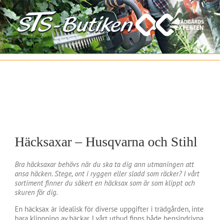
Fortsätt
till
innehållet
Häcksaxar – Husqvarna och Stihl
Bra häcksaxar behövs när du ska ta dig ann utmaningen att
ansa häcken. Stege, ont i ryggen eller sladd som räcker? I vårt
sortiment finner du säkert en häcksax som är som klippt och
skuren för dig.
En häcksax är idealisk för diverse uppgifter i trädgården, inte
bara klippning av häckar. I vårt utbud finns både bensindrivna