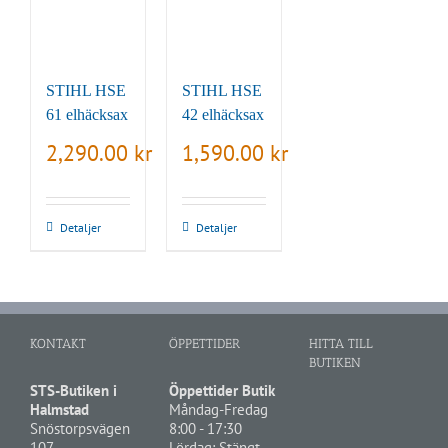
STIHL HSE
STIHL HSE
61 elhäcksax
42 elhäcksax
2,290.00
kr
1,590.00
kr
Detaljer
Detaljer
KONTAKT
ÖPPETTIDER
HITTA TILL
BUTIKEN
STS-Butiken i
Öppettider Butik
Halmstad
Måndag-Fredag
Snöstorpsvägen
8:00 - 17:30
107
Lördag: Stängt