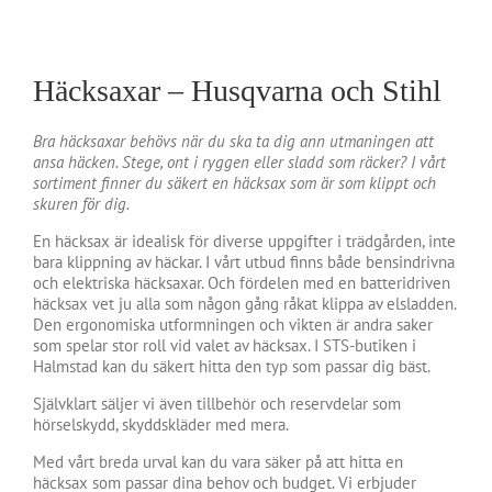
Häcksaxar – Husqvarna och Stihl
Bra häcksaxar behövs när du ska ta dig ann utmaningen att
ansa häcken. Stege, ont i ryggen eller sladd som räcker? I vårt
sortiment finner du säkert en häcksax som är som klippt och
skuren för dig.
En häcksax är idealisk för diverse uppgifter i trädgården, inte
bara klippning av häckar. I vårt utbud finns både bensindrivna
och elektriska häcksaxar. Och fördelen med en batteridriven
häcksax vet ju alla som någon gång råkat klippa av elsladden.
Den ergonomiska utformningen och vikten är andra saker
som spelar stor roll vid valet av häcksax. I STS-butiken i
Halmstad kan du säkert hitta den typ som passar dig bäst.
Självklart säljer vi även tillbehör och reservdelar som
hörselskydd, skyddskläder med mera.
Med vårt breda urval kan du vara säker på att hitta en
häcksax som passar dina behov och budget. Vi erbjuder