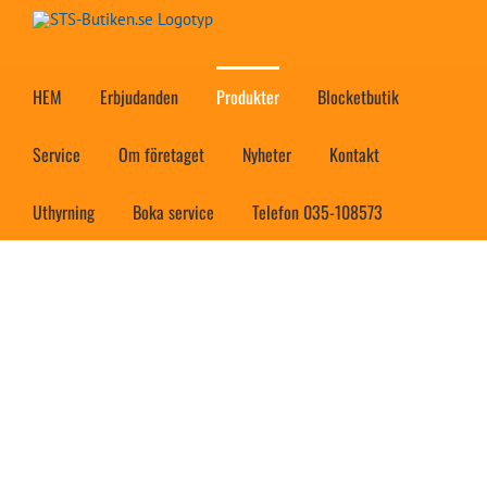
Fortsätt
till
innehållet
HEM
Erbjudanden
Produkter
Blocketbutik
Service
Om företaget
Nyheter
Kontakt
Uthyrning
Boka service
Telefon 035-108573