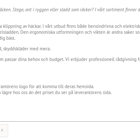
ken. Stege, ont i ryggen eller sladd som räcker? I vårt sortiment finner 
ara klippning av häckar. I vårt utbud finns både bensindrivna och elektr
 elsladden. Den ergonomiska utformningen och vikten är andra saker som 
ig bäst.
dd, skyddskläder med mera.
m passar dina behov och budget. Vi erbjuder professionell rådgivning fö
antörens logo för att komma till deras hemsida.
 lägre hos oss än det priset du ser på leverantörens sida.