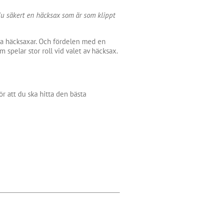
du säkert en häcksax som är som klippt
iska häcksaxar. Och fördelen med en
spelar stor roll vid valet av häcksax.
r att du ska hitta den bästa