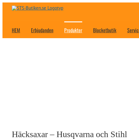
Fortsätt
till
innehållet
HEM
Erbjudanden
Produkter
Blocketbutik
Servic
Häcksaxar – Husqvarna och Stihl