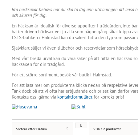
Bra häcksaxar behövs när du ska ta dig ann utmaningen att ansa häc
och skuren för dig.
En häcksax är idealisk för diverse uppgifter i trädgården, inte b
batteridriven häcksax vet ju alla som någon gång råkat klippa av
I STS-butiken i Halmstad kan du säkert hitta den typ som passar d
Självklart säljer vi även tillbehör och reservdelar som hörselsky
Med vårt breda urval kan du vara säker på att hitta en häcksax so
häcksaxen för din trädgård.
För ett större sortiment, besök vår butik i Halmstad.
För att läsa mer om produkterna klicka nedan på respektive lever
Tänk dock på att vi ofta har erbjudande och priset kan därför vara
Kontakta oss gärna via
kontaktformuläret
för korrekt pris!
Sortera efter
Datum
Visa
12 produkter