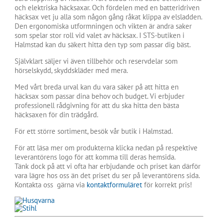
och elektriska häcksaxar. Och fördelen med en batteridriven
häcksax vet ju alla som någon gång råkat klippa av elsladden.
Den ergonomiska utformningen och vikten är andra saker
som spelar stor roll vid valet av häcksax. I STS-butiken i
Halmstad kan du säkert hitta den typ som passar dig bäst.
Självklart säljer vi även tillbehör och reservdelar som
hörselskydd, skyddskläder med mera.
Med vårt breda urval kan du vara säker på att hitta en
häcksax som passar dina behov och budget. Vi erbjuder
professionell rådgivning för att du ska hitta den bästa
häcksaxen för din trädgård.
För ett större sortiment, besök vår butik i Halmstad.
För att läsa mer om produkterna klicka nedan på respektive
leverantörens logo för att komma till deras hemsida.
Tänk dock på att vi ofta har erbjudande och priset kan därför
vara lägre hos oss än det priset du ser på leverantörens sida.
Kontakta oss gärna via
kontaktformuläret
för korrekt pris!