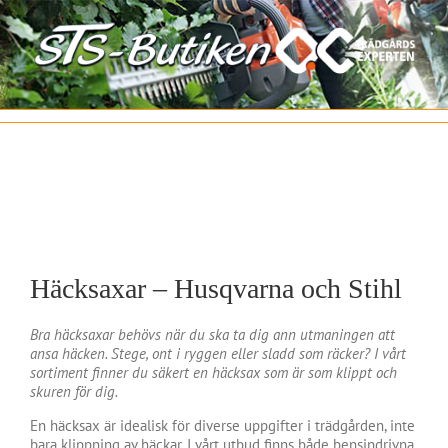
Fortsätt
till
innehållet
Häcksaxar – Husqvarna och Stihl
Bra häcksaxar behövs när du ska ta dig ann utmaningen att
ansa häcken. Stege, ont i ryggen eller sladd som räcker? I vårt
sortiment finner du säkert en häcksax som är som klippt och
skuren för dig.
En häcksax är idealisk för diverse uppgifter i trädgården, inte
bara klippning av häckar. I vårt utbud finns både bensindrivna