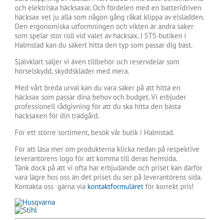
och elektriska häcksaxar. Och fördelen med en batteridriven
häcksax vet ju alla som någon gång råkat klippa av elsladden.
Den ergonomiska utformningen och vikten är andra saker
som spelar stor roll vid valet av häcksax. I STS-butiken i
Halmstad kan du säkert hitta den typ som passar dig bäst.
Självklart säljer vi även tillbehör och reservdelar som
hörselskydd, skyddskläder med mera.
Med vårt breda urval kan du vara säker på att hitta en
häcksax som passar dina behov och budget. Vi erbjuder
professionell rådgivning för att du ska hitta den bästa
häcksaxen för din trädgård.
För ett större sortiment, besök vår butik i Halmstad.
För att läsa mer om produkterna klicka nedan på respektive
leverantörens logo för att komma till deras hemsida.
Tänk dock på att vi ofta har erbjudande och priset kan därför
vara lägre hos oss än det priset du ser på leverantörens sida.
Kontakta oss gärna via
kontaktformuläret
för korrekt pris!