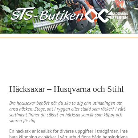
Fortsätt
till
innehållet
Häcksaxar – Husqvarna och Stihl
Bra häcksaxar behövs när du ska ta dig ann utmaningen att
ansa häcken. Stege, ont i ryggen eller sladd som räcker? I vårt
sortiment finner du säkert en häcksax som är som klippt och
skuren för dig.
En häcksax är idealisk för diverse uppgifter i trädgården, inte
bara klippning av häckar. I vårt utbud finns både bensindrivna