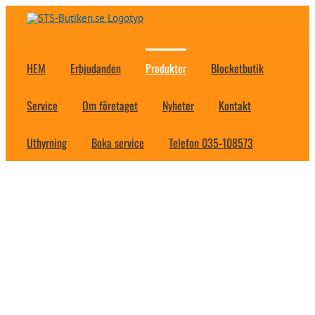
Fortsätt
till
innehållet
HEM
Erbjudanden
Produkter
Blocketbutik
Service
Om företaget
Nyheter
Kontakt
Uthyrning
Boka service
Telefon 035-108573