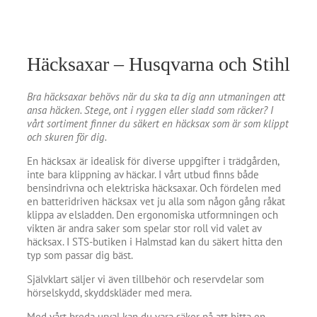
Häcksaxar – Husqvarna och Stihl
Bra häcksaxar behövs när du ska ta dig ann utmaningen att
ansa häcken. Stege, ont i ryggen eller sladd som räcker? I
vårt sortiment finner du säkert en häcksax som är som klippt
och skuren för dig.
En häcksax är idealisk för diverse uppgifter i trädgården,
inte bara klippning av häckar. I vårt utbud finns både
bensindrivna och elektriska häcksaxar. Och fördelen med
en batteridriven häcksax vet ju alla som någon gång råkat
klippa av elsladden. Den ergonomiska utformningen och
vikten är andra saker som spelar stor roll vid valet av
häcksax. I STS-butiken i Halmstad kan du säkert hitta den
typ som passar dig bäst.
Självklart säljer vi även tillbehör och reservdelar som
hörselskydd, skyddskläder med mera.
Med vårt breda urval kan du vara säker på att hitta en