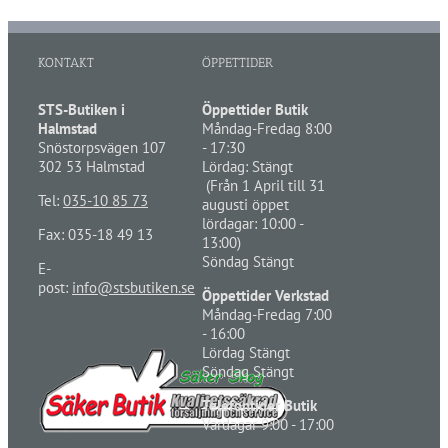
KONTAKT
ÖPPETTIDER
STS-Butiken i
Öppettider Butik
Halmstad
Måndag-Fredag 8:00
Snöstorpsvägen 107
- 17:30
302 53 Halmstad
Lördag: Stängt
(Från 1 April till 31
Tel:
035-10 85 73
augusti öppet
lördagar: 10:00 -
Fax: 035-18 49 13
13:00)
Söndag Stängt
E-
post:
info@stsbutiken.se
Öppettider Verkstad
Måndag-Fredag 7:00
- 16:00
Lördag Stängt
Söndag Stängt
Telefontider Butik
Vardagar 9:00 - 17:00