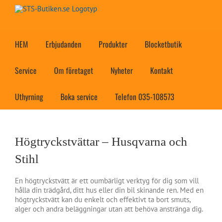
Fortsätt
till
innehållet
HEM
Erbjudanden
Produkter
Blocketbutik
Service
Om företaget
Nyheter
Kontakt
Uthyrning
Boka service
Telefon 035-108573
Högtryckstvättar – Husqvarna och
Stihl
En högtryckstvätt är ett oumbärligt verktyg för dig som vill
hålla din trädgård, ditt hus eller din bil skinande ren. Med en
högtryckstvätt kan du enkelt och effektivt ta bort smuts,
alger och andra beläggningar utan att behöva anstränga dig.