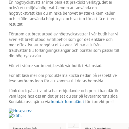
En högtryckstvätt är inte bara ett praktiskt verktyg, det är
också ett miljövänligt val. Genom att använda en
högtryckstvätt kan du minska behovet av starka kemikalier
och istället använda högt tryck och vatten för att få ett rent
resultat.
Förutom ett brett utbud av högtryckstvättar i vår butik har vi
även ett brett utbud av tillbehör som gör det enklare och
mer effektivt att rengöra olika ytor. Vi har allt från
tralltvättar till förlängningsslangar och borstar som passar till
din högtryckstvätt.
För ett större sortiment, besök vår butik i Halmstad.
För att läsa mer om produkterna klicka nedan på respektive
leverantörens logo för att komma till deras hemsida.
Tänk dock på att vi ofta har erbjudande och priset kan därför
vara lägre hos oss än det priset du ser på leverantörens sida.
Kontakta oss gärna via
kontaktformuläret
för korrekt pris!
Sortera efter
Pris
Visa
12 produkter