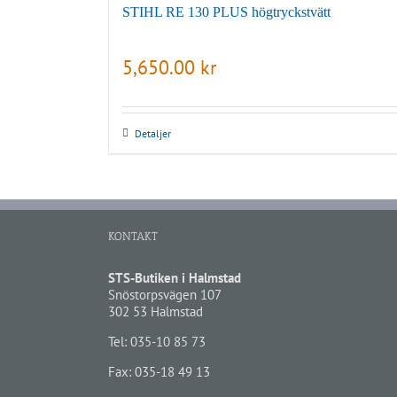
STIHL RE 130 PLUS högtryckstvätt
5,650.00
kr
Detaljer
KONTAKT
STS-Butiken i Halmstad
Snöstorpsvägen 107
302 53 Halmstad
Tel:
035-10 85 73
Fax: 035-18 49 13