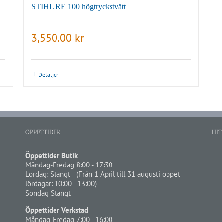
STIHL RE 100 högtryckstvätt
3,550.00
kr
Detaljer
ÖPPETTIDER
HIT
Öppettider Butik
Måndag-Fredag 8:00 - 17:30
Lördag: Stängt (Från 1 April till 31 augusti öppet
lördagar: 10:00 - 13:00)
Söndag Stängt
Öppettider Verkstad
Måndag-Fredag 7:00 - 16:00