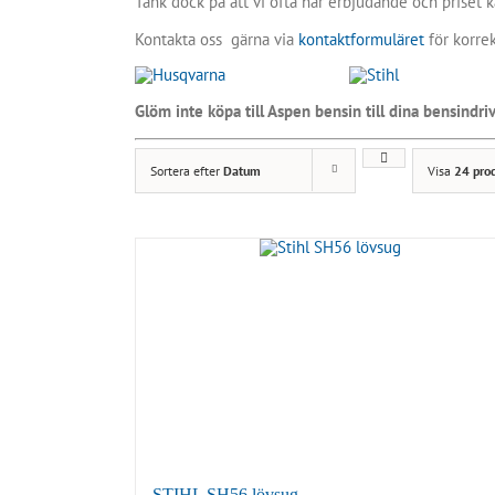
Tänk dock på att vi ofta har erbjudande och priset k
Kontakta oss gärna via
kontaktformuläret
för korrek
Glöm inte köpa till Aspen bensin till dina bensindrivn
Sortera efter
Datum
Visa
24 pro
STIHL SH56 lövsug