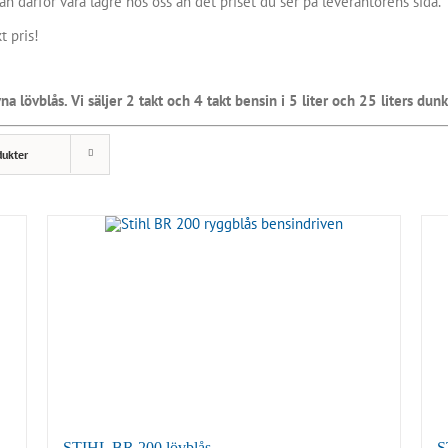
an därför vara lägre hos oss än det priset du ser på leverantörens sida.
t pris!
a lövblås. Vi säljer 2 takt och 4 takt bensin i 5 liter och 25 liters dunk
dukter
STIHL BR 200 lövblås
S