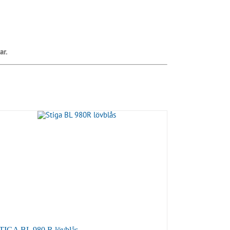
ar.
TIGA BL 980 R lövblås