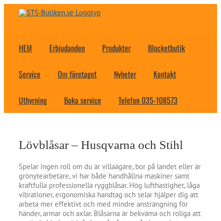
Fortsätt
till
innehållet
HEM
Erbjudanden
Produkter
Blocketbutik
Service
Om företaget
Nyheter
Kontakt
Uthyrning
Boka service
Telefon 035-108573
Lövblåsar – Husqvarna och Stihl
Spelar ingen roll om du är villaägare, bor på landet eller är
grönytearbetare, vi har både handhållna maskiner samt
kraftfulla professionella ryggblåsar. Hög lufthastighet, låga
vibrationer, ergonomiska handtag och selar hjälper dig att
arbeta mer effektivt och med mindre ansträngning för
händer, armar och axlar. Blåsarna är bekväma och roliga att