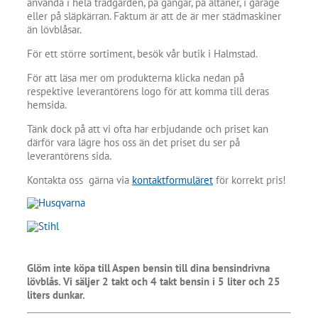
använda i hela trädgården, på gångar, på altaner, i garage
eller på släpkärran. Faktum är att de är mer städmaskiner
än lövblåsar.
För ett större sortiment, besök vår butik i Halmstad.
För att läsa mer om produkterna klicka nedan på
respektive leverantörens logo för att komma till deras
hemsida.
Tänk dock på att vi ofta har erbjudande och priset kan
därför vara lägre hos oss än det priset du ser på
leverantörens sida.
Kontakta oss gärna via
kontaktformuläret
för korrekt pris!
Glöm inte köpa till Aspen bensin till dina bensindrivna
lövblås. Vi säljer 2 takt och 4 takt bensin i 5 liter och 25
liters dunkar.