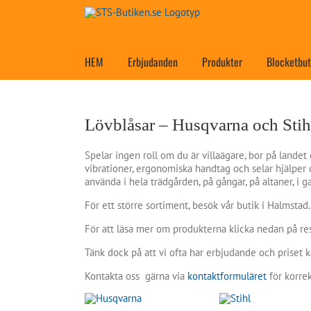
Fortsätt
till
innehållet
HEM
Erbjudanden
Produkter
Blocketbut
Lövblåsar – Husqvarna och Stih
Spelar ingen roll om du är villaägare, bor på landet
vibrationer, ergonomiska handtag och selar hjälper 
använda i hela trädgården, på gångar, på altaner, i g
För ett större sortiment, besök vår butik i Halmstad.
För att läsa mer om produkterna klicka nedan på re
Tänk dock på att vi ofta har erbjudande och priset k
Kontakta oss gärna via
kontaktformuläret
för korrek