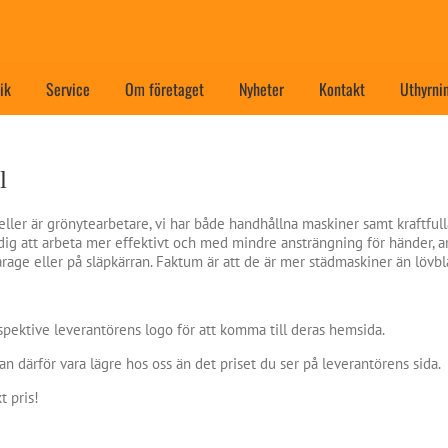
ik
Service
Om företaget
Nyheter
Kontakt
Uthyrni
l
 eller är grönytearbetare, vi har både handhållna maskiner samt kraftfull
dig att arbeta mer effektivt och med mindre ansträngning för händer, ar
arage eller på släpkärran. Faktum är att de är mer städmaskiner än lövbl
spektive leverantörens logo för att komma till deras hemsida.
an därför vara lägre hos oss än det priset du ser på leverantörens sida.
t pris!