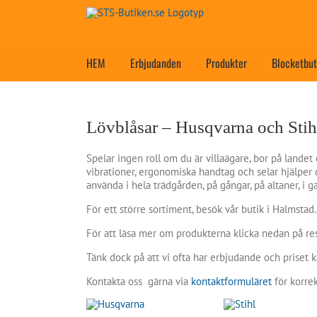
Fortsätt
till
innehållet
HEM
Erbjudanden
Produkter
Blocketbut
Lövblåsar – Husqvarna och Stih
Spelar ingen roll om du är villaägare, bor på landet
vibrationer, ergonomiska handtag och selar hjälper 
använda i hela trädgården, på gångar, på altaner, i g
För ett större sortiment, besök vår butik i Halmstad.
För att läsa mer om produkterna klicka nedan på re
Tänk dock på att vi ofta har erbjudande och priset k
Kontakta oss gärna via
kontaktformuläret
för korrek