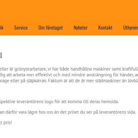
ik
Service
Om företaget
Nyheter
Kontakt
Uthyrni
l
 eller är grönytearbetare, vi har både handhållna maskiner samt kraftfull
dig att arbeta mer effektivt och med mindre ansträngning för händer, ar
arage eller på släpkärran. Faktum är att de är mer städmaskiner än lövbl
spektive leverantörens logo för att komma till deras hemsida.
an därför vara lägre hos oss än det priset du ser på leverantörens sida.
t pris!