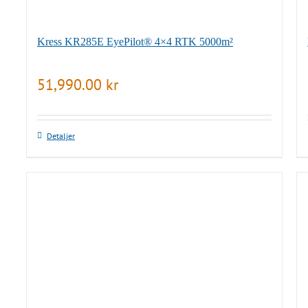
Kress KR285E EyePilot® 4×4 RTK 5000m²
51,990.00
kr
Detaljer