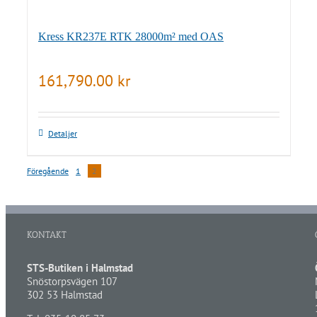
Kress KR237E RTK 28000m² med OAS
161,790.00
kr
Detaljer
Föregående
1
2
KONTAKT
STS-Butiken i Halmstad
Snöstorpsvägen 107
302 53 Halmstad