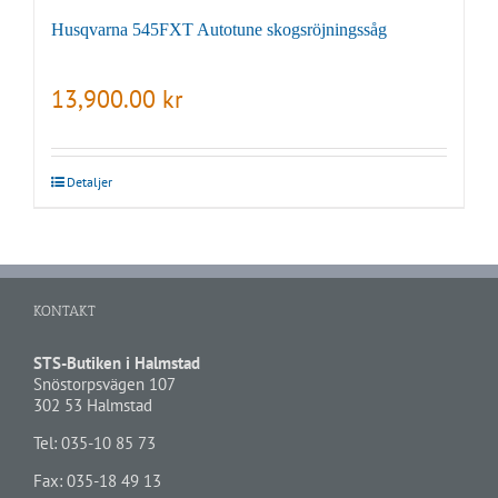
Husqvarna 545FXT Autotune skogsröjningssåg
13,900.00
kr
Detaljer
KONTAKT
STS-Butiken i Halmstad
Snöstorpsvägen 107
302 53 Halmstad
Tel:
035-10 85 73
Fax: 035-18 49 13