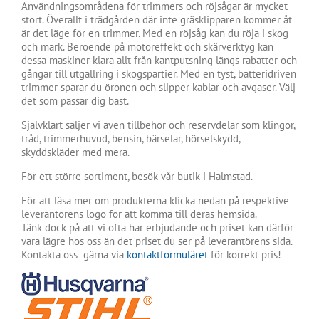
Användningsområdena för trimmers och röjsågar är mycket
stort. Överallt i trädgården där inte gräsklipparen kommer åt
är det läge för en trimmer. Med en röjsåg kan du röja i skog
och mark. Beroende på motoreffekt och skärverktyg kan
dessa maskiner klara allt från kantputsning längs rabatter och
gångar till utgallring i skogspartier. Med en tyst, batteridriven
trimmer sparar du öronen och slipper kablar och avgaser. Välj
det som passar dig bäst.
Självklart säljer vi även tillbehör och reservdelar som klingor,
tråd, trimmerhuvud, bensin, bärselar, hörselskydd,
skyddskläder med mera.
För ett större sortiment, besök vår butik i Halmstad.
För att läsa mer om produkterna klicka nedan på respektive
leverantörens logo för att komma till deras hemsida.
Tänk dock på att vi ofta har erbjudande och priset kan därför
vara lägre hos oss än det priset du ser på leverantörens sida.
Kontakta oss gärna via
kontaktformuläret
för korrekt pris!