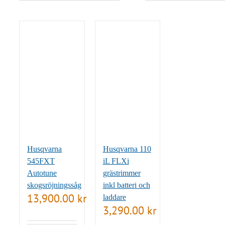
Husqvarna
Husqvarna 110
545FXT
iL FLXi
Autotune
grästrimmer
skogsröjningssåg
inkl batteri och
13,900.00
kr
laddare
3,290.00
kr