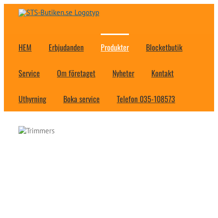
Fortsätt
till
innehållet
HEM
Erbjudanden
Produkter
Blocketbutik
Service
Om företaget
Nyheter
Kontakt
Uthyrning
Boka service
Telefon 035-108573