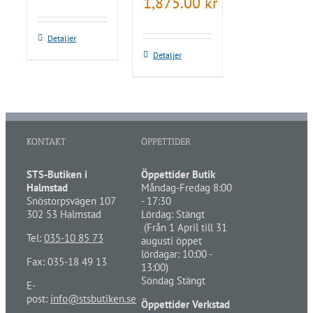
1,875.00
kr
Detaljer
Detaljer
KONTAKT
ÖPPETTIDER
STS-Butiken i
Öppettider Butik
Halmstad
Måndag-Fredag 8:00
Snöstorpsvägen 107
- 17:30
302 53 Halmstad
Lördag: Stängt
(Från 1 April till 31
Tel:
035-10 85 73
augusti öppet
lördagar: 10:00 -
Fax: 035-18 49 13
13:00)
Söndag Stängt
E-
post:
info@stsbutiken.se
Öppettider Verkstad