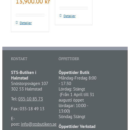
13,900.00
kr
Detaljer
Detaljer
KONTAKT
ÖPPETTIDER
STS-Butiken i
Öppettider Butik
Halmstad
Måndag-Fredag 8:00
Snöstorpsvägen 107
- 17:30
302 53 Halmstad
Lördag: Stängt
(Från 1 April till 31
Tel:
035-10 85 73
augusti öppet
lördagar: 10:00 -
Fax: 035-18 49 13
13:00)
Söndag Stängt
E-
post:
info@stsbutiken.se
Öppettider Verkstad