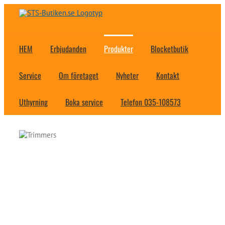
Fortsätt
till
innehållet
HEM
Erbjudanden
Produkter
Blocketbutik
Service
Om företaget
Nyheter
Kontakt
Uthyrning
Boka service
Telefon 035-108573