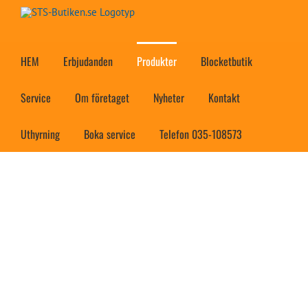
Fortsätt
till
innehållet
HEM
Erbjudanden
Produkter
Blocketbutik
Service
Om företaget
Nyheter
Kontakt
Uthyrning
Boka service
Telefon 035-108573