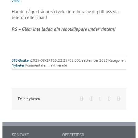
Har du några frågor så tveka inte höra av dig till oss via
telefon eller mail!
P.S – Glöm inte ladda din robotklippare under vintern!
STS-Butiken
2025-08-27T15:22:25+02:00
1 september 2025
|
Kategorier:
för
Nyheter
|
Kommentarer inaktiverade
Snart
dags
för
vinterservice
av
din
robotgräsklippare
Facebook
X
LinkedIn
Pinterest
E-
Dela nyheten
post
KONTAKT
ÖPPETTIDER