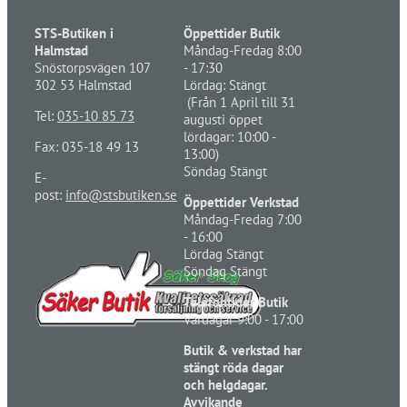
STS-Butiken i
Öppettider Butik
Halmstad
Måndag-Fredag 8:00
Snöstorpsvägen 107
- 17:30
302 53 Halmstad
Lördag: Stängt
(Från 1 April till 31
Tel:
035-10 85 73
augusti öppet
lördagar: 10:00 -
Fax: 035-18 49 13
13:00)
Söndag Stängt
E-
post:
info@stsbutiken.se
Öppettider Verkstad
Måndag-Fredag 7:00
- 16:00
Lördag Stängt
Söndag Stängt
Telefontider Butik
Vardagar 9:00 - 17:00
Butik & verkstad har
stängt röda dagar
och helgdagar.
Avvikande