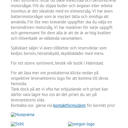
I vårt sortiment hittar du både elektriska och bensindrivna
motorsågar. Vill du slippa buller och avgaser eller arbeta
inomhus är det idealiskt med en elmotorsåg. Vi har även
batterimotorsågar som är mycket lätta och smidiga att
använda. För lite mer krävande uppgifter ska du välja en
bensindriven motorsåg. Vi har maskiner för varje uppgift
och gemensamt för dem alla är att de är av hög kvalitet
och tillverkade av välkända varumärken.
Självklart säljer vi även tillbehör och reservdelar som
kedjor, bensin, hörselskydd, skyddskläder med mera.
För ett större sortiment, besök vår butik i Halmstad.
För att läsa mer om produkterna klicka nedan på
respektive leverantörens logo för att komma till deras
hemsida.
Tänk dock på att vi ofta har erbjudande och priset kan
därför vara lägre hos oss än det priset du ser på
leverantörens sida.
Kontakta oss gärna via
kontaktformuläret
för korrekt pris!