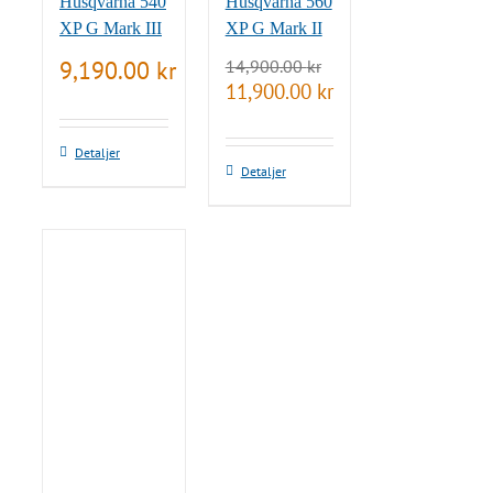
Husqvarna 540
Husqvarna 560
XP G Mark III
XP G Mark II
9,190.00
kr
14,900.00
kr
Det
Det
11,900.00
kr
ursprungliga
nuvarande
priset
priset
var:
är:
Detaljer
14,900.00 kr.
11,900.00 kr.
Detaljer