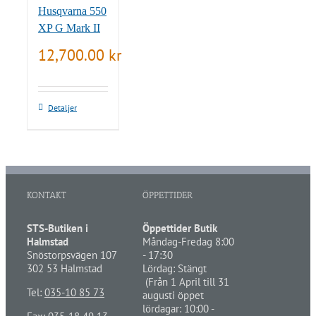
Husqvarna 550
XP G Mark II
12,700.00
kr
Detaljer
KONTAKT
ÖPPETTIDER
STS-Butiken i
Öppettider Butik
Halmstad
Måndag-Fredag 8:00
Snöstorpsvägen 107
- 17:30
302 53 Halmstad
Lördag: Stängt
(Från 1 April till 31
Tel:
035-10 85 73
augusti öppet
lördagar: 10:00 -