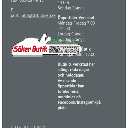
Fax: 035-18 49 13
13:00)
Söndag Stängt
E-
post:
info@stsbutiken.se
Öppettider Verkstad
Måndag-Fredag 7:00
- 16:00
Lördag Stängt
Söndag Stängt
Telefontider Butik
Vardagar 9:00 - 17:00
Butik & verkstad har
stängt röda dagar
och helgdagar.
Avvikande
öppettider kan
förekomma,
meddelas på
Facebook/Instagram/på
plats.
HITTA TILL BUTIKEN