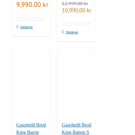
9,990.00
kr
12,999.00
kr
Det
Det
10,990.00
kr
ursprungliga
nuvarande
priset
priset
var:
är:
Detaljer
12,999.00 kr.
10,990.00 kr.
Detaljer
Gasolgrill Broil
Gasolgrill Broil
King Baron
King Banon S