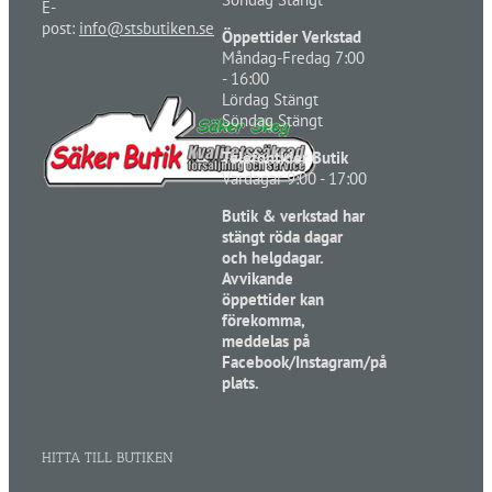
E-
post:
info@stsbutiken.se
Öppettider Verkstad
Måndag-Fredag 7:00
- 16:00
Lördag Stängt
Söndag Stängt
Telefontider Butik
Vardagar 9:00 - 17:00
Butik & verkstad har
stängt röda dagar
och helgdagar.
Avvikande
öppettider kan
förekomma,
meddelas på
Facebook/Instagram/på
plats.
HITTA TILL BUTIKEN