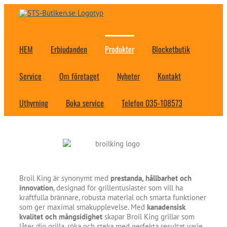
Fortsätt
till
innehållet
HEM
Erbjudanden
Produkter
Blocketbutik
Service
Om företaget
Nyheter
Kontakt
Uthyrning
Boka service
Telefon 035-108573
Broil King är synonymt med
prestanda, hållbarhet och
innovation
, designad för grillentusiaster som vill ha
kraftfulla brännare, robusta material och smarta funktioner
som ger maximal smakupplevelse. Med
kanadensisk
kvalitet och mångsidighet
skapar Broil King grillar som
låter dig grilla, röka och steka med perfekta resultat varje