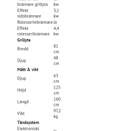
brännare grillyta
kw
Effekt
3,1
sidobrännare
kw
Rotesseriebrännare
Ja
Effekt
4,4
rotesseribrännare
kw
Grillyta
81
Bredd
cm
48
Djup
cm
Mått & vikt
63
Djup
cm
125
Höjd
cm
160
Längd
cm
97,2
Vikt
kg
Tändsystem
Elektroniskt