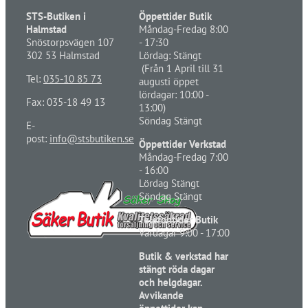
STS-Butiken i
Öppettider Butik
Halmstad
Måndag-Fredag 8:00
Snöstorpsvägen 107
- 17:30
302 53 Halmstad
Lördag: Stängt
(Från 1 April till 31
Tel:
035-10 85 73
augusti öppet
lördagar: 10:00 -
Fax: 035-18 49 13
13:00)
Söndag Stängt
E-
post:
info@stsbutiken.se
Öppettider Verkstad
Måndag-Fredag 7:00
- 16:00
Lördag Stängt
Söndag Stängt
Telefontider Butik
Vardagar 9:00 - 17:00
Butik & verkstad har
stängt röda dagar
och helgdagar.
Avvikande