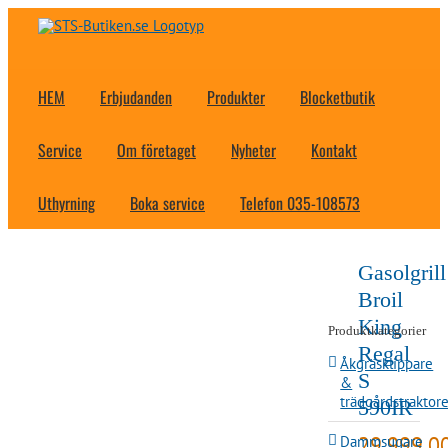
Fortsätt
till
innehållet
HEM
Erbjudanden
Produkter
Blocketbutik
Service
Om företaget
Nyheter
Kontakt
Uthyrning
Boka service
Telefon 035-108573
Gasolgrill
Broil
King
Produktkategorier
Regal
Åkgräsklippare
S
&
trädgårdstraktore
590IR
29,999.0
Dammsugare