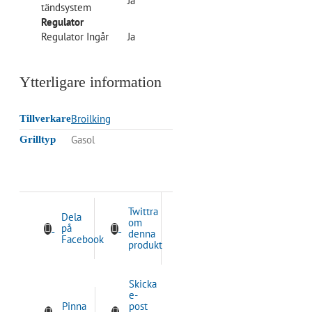
Ja
tändsystem
Regulator
Regulator Ingår
Ja
Ytterligare information
Broilking
Tillverkare
Gasol
Grilltyp
Twittra
Dela
om
på
denna
Facebook
produkt
Skicka
e-
Pinna
post