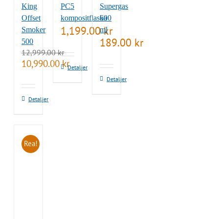
King
PC5
Supergas
Offset
kompositflaska
600
1,199.00
kr
Smoker
ml
189.00
kr
500
12,999.00
kr
Det
Det
10,990.00
kr
Detaljer
ursprungliga
nuvarande
Detaljer
priset
priset
var:
är:
12,999.00 kr.
10,990.00 kr.
Detaljer
Rea!