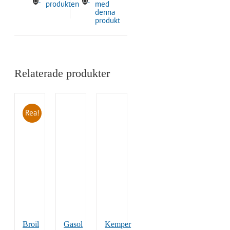
produkten
med
denna
produkt
Relaterade produkter
Rea!
Broil
Gasol
Kemper