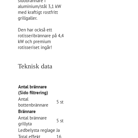
sidobrännare i
aluminium/stål 3,1 kW
med kraftigt rostfritt
grillgaller.
Den har också ett
rotisseribrännare på 4,4
kW och premium
rotisseriset ingår!
Teknisk data
Antal brännare
(Sido filtrering)
Antal
5 st
bottenbrännare
Brännare
Antal brännare
5 st
grillyta
Ledbelysta reglage
Ja
Total effekt
16