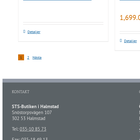
1,699
Detaljer
Detaljer
1
2
Nästa
KONTAKT
STS-Butiken i Halmstad
Snöstorpsvägen 107
302 53 Halmstad
Tel:
035-10 85 73
Fax: 035-18 49 13