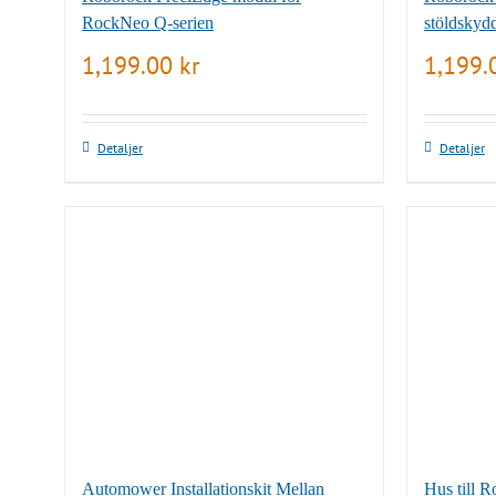
RockNeo Q-serien
stöldskyd
1,199.00
kr
1,199
Detaljer
Detaljer
Automower Installationskit Mellan
Hus till R