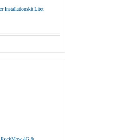
Installationskit Litet
k RockMow 4G &