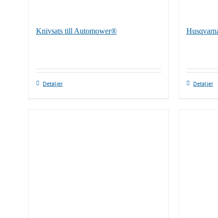
Knivsats till Automower®
Husqvarn
Detaljer
Detaljer