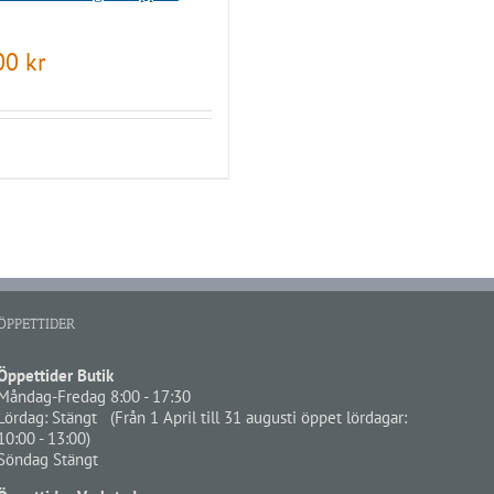
.00
kr
ÖPPETTIDER
Öppettider Butik
Måndag-Fredag 8:00 - 17:30
Lördag: Stängt (Från 1 April till 31 augusti öppet lördagar:
10:00 - 13:00)
Söndag Stängt