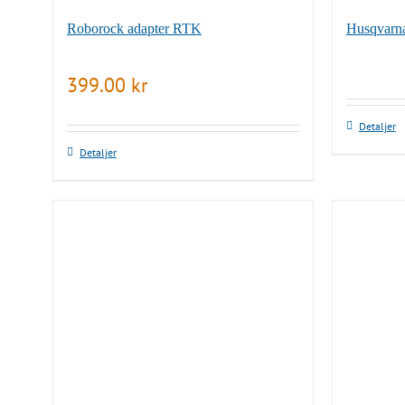
Roborock adapter RTK
Husqvarn
399.00
kr
Den
Detaljer
här
Detaljer
produkten
har
flera
varianter.
De
olika
alternativ
kan
väljas
på
produktsi