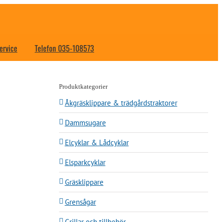
ervice
Telefon 035-108573
Produktkategorier
Åkgräsklippare & trädgårdstraktorer
Dammsugare
Elcyklar & Lådcyklar
Elsparkcyklar
Gräsklippare
Grensågar
Grillar och tillbehör