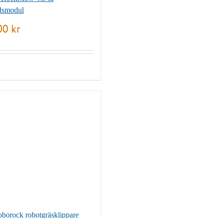
dsmodul
.00
kr
oborock robotgräsklippare