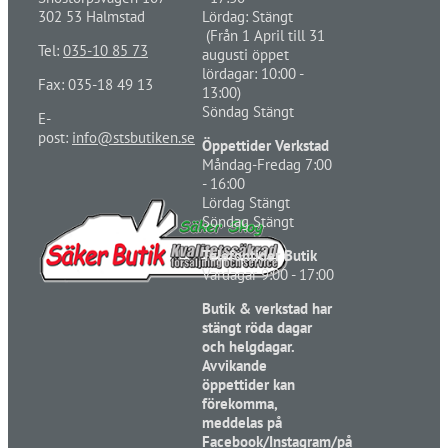
302 53 Halmstad
Lördag: Stängt
(Från 1 April till 31
Tel:
035-10 85 73
augusti öppet
lördagar: 10:00 -
Fax: 035-18 49 13
13:00)
Söndag Stängt
E-
post:
info@stsbutiken.se
Öppettider Verkstad
Måndag-Fredag 7:00
- 16:00
Lördag Stängt
Söndag Stängt
Telefontider Butik
Vardagar 9:00 - 17:00
Butik & verkstad har
stängt röda dagar
och helgdagar.
Avvikande
öppettider kan
förekomma,
meddelas på
Facebook/Instagram/på