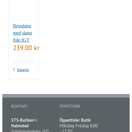
Regulator
med slang
från IGT
239.00
kr
Detaljer
KONTAKT
ÖPPETTIDER
STS-Butiken i
Öppettider Butik
Halmstad
Måndag-Fredag 8:00
Snöstorpsvägen 107
- 17:30