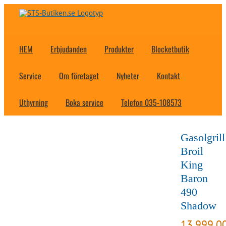
Fortsätt
till
innehållet
HEM
Erbjudanden
Produkter
Blocketbutik
Service
Om företaget
Nyheter
Kontakt
Uthyrning
Boka service
Telefon 035-108573
Gasolgrill
Broil
King
Baron
490
Shadow
13,999.0