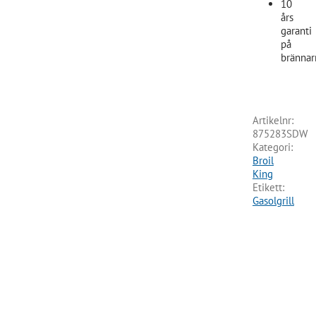
10
års
garanti
på
brännar
Artikelnr:
875283SDW
Kategori:
Broil
King
Etikett:
Gasolgrill