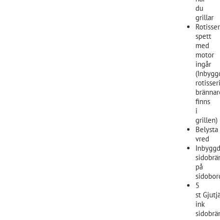
du
grillar
Rotisser
spett
med
motor
ingår
(Inbygg
rotisser
brännar
finns
i
grillen)
Belysta
vred
Inbygg
sidobrä
på
sidobor
5
st Gjutj
ink
sidobr