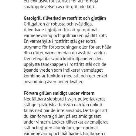
ett exklusivt rotisseriset för att förhöja
smakupplevelsen av ditt grillade kött.
Gasolgrill tillverkad av rostfritt och gjutjärn
Grillgallren är robusta och tvåsidiga,
tillverkade i gjutjärn för att ge optimal
värmebevaring och grillmärken på ditt kött.
En värmehylla i rostfritt stål ger extra
utrymme för förberedningar eller för att hålla
dina rätter varma medan du avslutar andra.
Den eleganta svarta kontrollpanelen, den
upplysta tändknappen i rostfritt stål och de
lysande vreden som indikerar värmeläget
kombinerar funktion med stil och ger enkel
användning även under kvällen.
Förvara grillen smidigt under vintern
Nedfällbara sidobord i svart pulverlackerat
stål ger praktisk arbetsyta och kan enkelt
fällas ned när de inte används. Detta gör att
du kan förvara grillen på ett smidigt sätt
under vintern. Locket, tillverkat av emaljerat
stål och gjuten aluminium, ger optimal
värmebevaring och hållbarhet. Grillboxen i