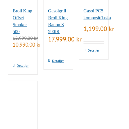
Broil King
Gasolgrill
Gasol PC5
Offset
Broil King
kompositflaska
Smoker
Banon S
1,199.00
kr
500
590IR
12,999.00
kr
17,999.00
kr
Det
Det
10,990.00
kr
ursprungliga
nuvarande
Detaljer
priset
priset
var:
är:
Detaljer
12,999.00 kr.
10,990.00 kr.
Detaljer