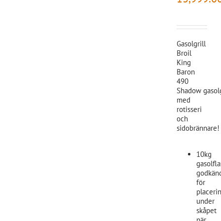
Gasolgrill
Broil
King
Baron
490
Shadow gasolg
med
rotisseri
och
sidobrännare!
10kg
gasolfl
godkän
för
placeri
under
skåpet
när