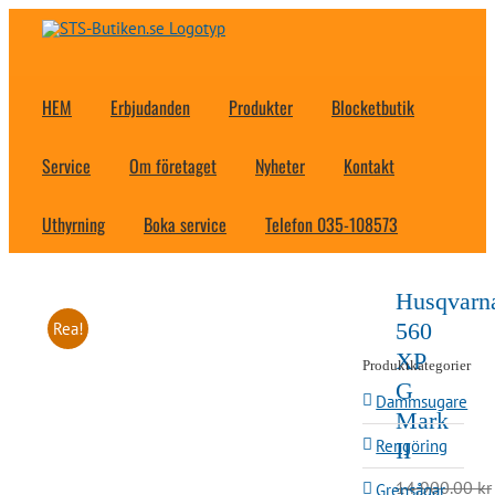
Fortsätt
till
innehållet
HEM
Erbjudanden
Produkter
Blocketbutik
Service
Om företaget
Nyheter
Kontakt
Uthyrning
Boka service
Telefon 035-108573
Husqvarn
560
Rea!
XP
Produktkategorier
G
Dammsugare
Mark
Rengöring
II
14,900.00
kr
Grensågar