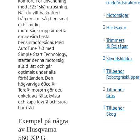
komfort. För användning
trädgårdstraktore
med .325” skärutrustning.
När du vill ha kraften
Motorsågar
från en stor såg i en smal
och smidig
Häcksaxar
motorsågskropp är detta
en av våra bästa
Trimmers
bensinmotorsågar. Med
& Röjsågar
AutoTune 3.0 med
Simple Start Technology,
Skyddskläder
startar denna motorsåg
alltid lätt och går
Tillbehör
optimalt under alla
Robotgräsklippar
förhållanden. Den
högvarviga 60cc X-
Tillbehör
Torq®-motorn gör det
Gräs
enkelt att fälla, kvista
och kapa lövträ och stora
barrträd.
Tillbehör
Skog
Exempel på några
av Husqvarna
560 XP G