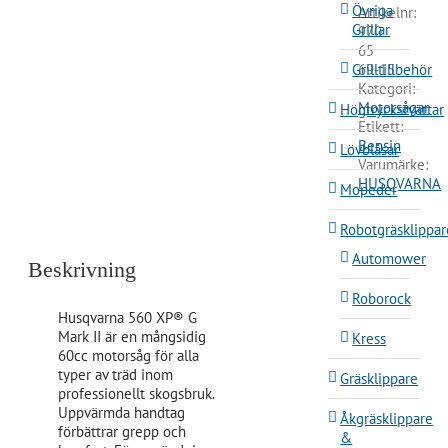
Övriga
Artikelnr:
Grillar
970
65
Grilltillbehör
69‑15
Kategori:
Motorsågar
Högtryckstvättar
Etikett:
Bensin
Lövblåsar
Varumärke:
HUSQVARNA
Mopeder
Robotgräsklippar
Automower
Beskrivning
Roborock
Husqvarna 560 XP® G
Mark II är en mångsidig
Kress
60cc motorsåg för alla
typer av träd inom
Gräsklippare
professionellt skogsbruk.
Uppvärmda handtag
Åkgräsklippare
förbättrar grepp och
&