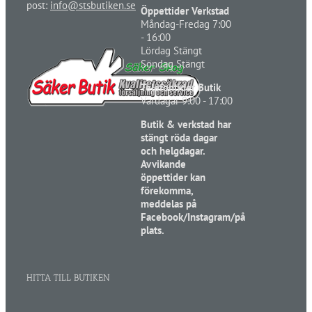
post:
info@stsbutiken.se
Öppettider Verkstad
Måndag-Fredag 7:00
- 16:00
Lördag Stängt
Söndag Stängt
Telefontider Butik
Vardagar 9:00 - 17:00
Butik & verkstad har
stängt röda dagar
och helgdagar.
Avvikande
öppettider kan
förekomma,
meddelas på
Facebook/Instagram/på
plats.
HITTA TILL BUTIKEN