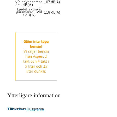
107 dB(A)
vid användarens
öra, dB(A)
Ljudeffektnivå,
118 dB(A)
garanterad LWA
i dB(A)
Glöm inte köpa
bensin!
Vi säljer bensin
från Aspen. 2
takt och 4 takt i
5 liter och 25
liter dunkar.
Ytterligare information
Husqvarna
Tillverkare