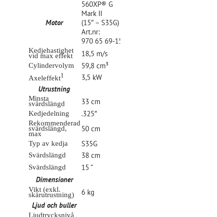
560XP® G
Mark II
Motor
(15″ – S35G)
Art.nr:
970 65 69‑15
Kedjehastighet
18,5 m/s
vid max effekt
59,8 cm³
Cylindervolym
1
3,5 kW
Axeleffekt
Utrustning
Minsta
33 cm
svärdslängd
.325″
Kedjedelning
Rekommenderad
50 cm
svärdslängd,
max
S35G
Typ av kedja
38 cm
Svärdslängd
15 ”
Svärdslängd
Dimensioner
Vikt (exkl.
6 kg
skärutrustning)
Ljud och buller
Ljudtrycksnivå