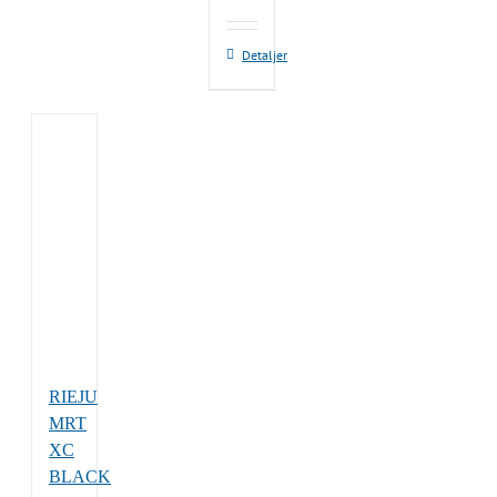
Detaljer
RIEJU
MRT
XC
BLACK