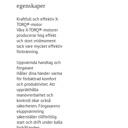
egenskaper
Kraftfull och effektiv X-
TORQ®-motor
Våra X-TORQ®-motorer
producerar hög effekt
och stort vridmoment
tack vare mycket effektiv
förbränning.
Uppvärmda handtag och
förgasare
Håller dina händer varma
för förbättrad komfort
och produktivitet. Att
upprätthålla
manövrerbarhet och
kontroll ökar också
säkerheten. Förgasarens
eluppvärmning
säkerställer tillförlitlig
start och drift under kalla
förhållanden.