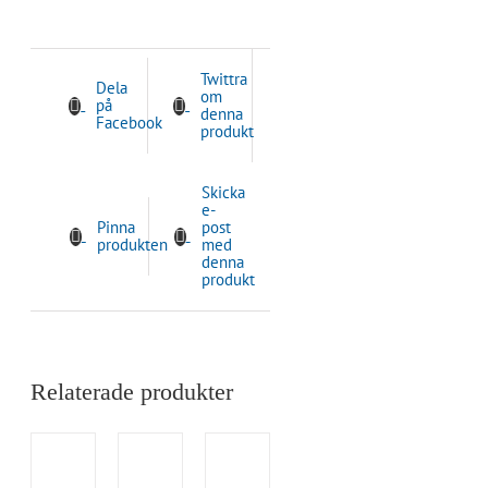
Twittra
Dela
om
på
denna
Facebook
produkt
Skicka
e-
Pinna
post
produkten
med
denna
produkt
Relaterade produkter