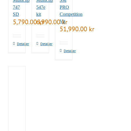
Multiclip
Multiclip
SM
747
547e
PRO
SD
kit
Competition
5,790.00
6,990.00
kr
kr
Vit
51,990.00
kr
Detaljer
Detaljer
Detaljer