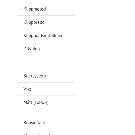
Klippmetod
Mulching
Klippbredd
46 cm
Klipphöjdsinställning
22 – 65 mm
Drivning
Självgående,
bakhjulsdrift,
3.6okm/h
Startsystem
Dragstart
Vikt
29 kg
Mått (LxBxH)
1420 x 485
x 1130 mm
Bensin tank
0,75 liter