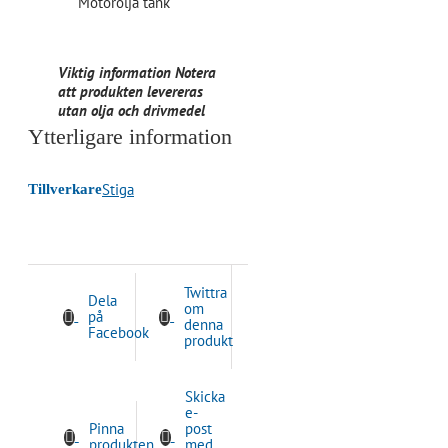
Motorolja tank
0,50 liter
Viktig information Notera
att produkten levereras
utan olja och drivmedel
Ytterligare information
Stiga
Tillverkare
Twittra
Dela
om
på
denna
Facebook
produkt
Skicka
e-
Pinna
post
produkten
med