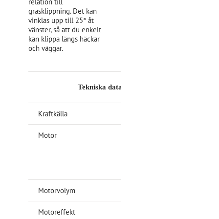
relation till
gräsklippning. Det kan
vinklas upp till 25° åt
vänster, så att du enkelt
kan klippa längs häckar
och väggar.
Tekniska data
Kraftkälla
Bensin
Motor
ST 140 OHV
Autochoke
Powered by
STIGA
Motorvolym
139 cc
Motoreffekt
2,2 kW