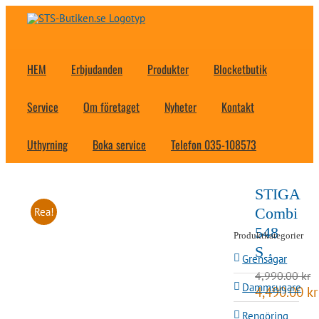
Fortsätt
till
innehållet
HEM
Erbjudanden
Produkter
Blocketbutik
Service
Om företaget
Nyheter
Kontakt
Uthyrning
Boka service
Telefon 035-108573
STIGA
Combi
Rea!
548
Produktkategorier
S
Grensågar
4,990.00
kr
Dammsugare
Det
4,490.00
kr
ursprungliga
Rengöring
priset