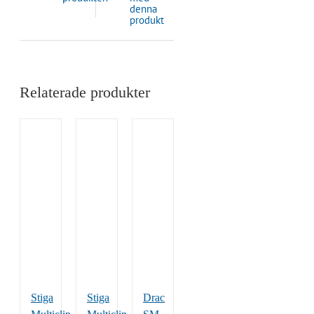
denna
produkt
Relaterade produkter
Stiga
Stiga
Drac