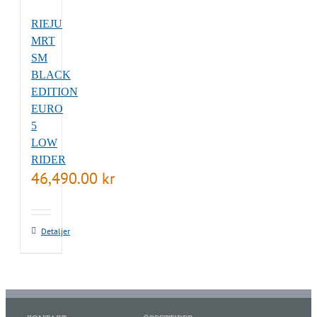
RIEJU
MRT
SM
BLACK
EDITION
EURO
5
LOW
RIDER
46,490.00
kr
Detaljer