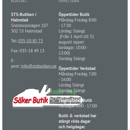
KONTAKT
ÖPPETTIDER
STS-Butiken i
Öppettider Butik
Halmstad
Måndag-Fredag 8:00
Snöstorpsvägen 107
- 17:30
302 53 Halmstad
Lördag: Stängt
(Från 1 April till 31
Tel:
035-10 85 73
augusti öppet
lördagar: 10:00 -
Fax: 035-18 49 13
13:00)
Söndag Stängt
E-
post:
info@stsbutiken.se
Öppettider Verkstad
Måndag-Fredag 7:00
- 16:00
Lördag Stängt
Söndag Stängt
Telefontider Butik
Vardagar 9:00 - 17:00
Butik & verkstad har
stängt röda dagar
och helgdagar.