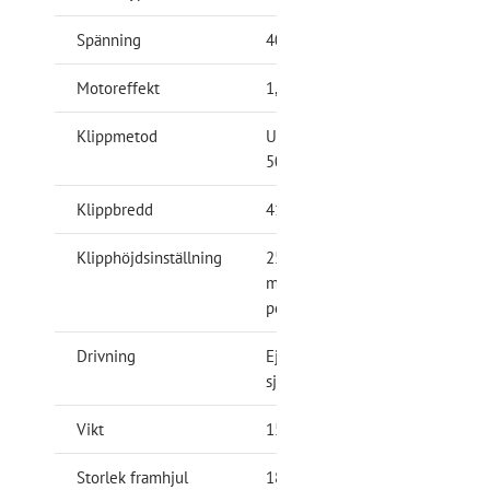
Spänning
40 V
Motoreffekt
1,25 kW
Klippmetod
Uppsamling,
50 liter
Klippbredd
41 cm
Klipphöjdsinställning
25 – 75
mm, 6
positioner
Drivning
Ej
självgående
Vikt
15,60 kg
Storlek framhjul
180 mm