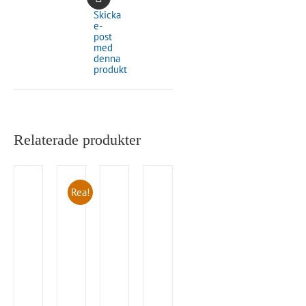
Skicka
e-
post
med
denna
produkt
Relaterade produkter
Rea!