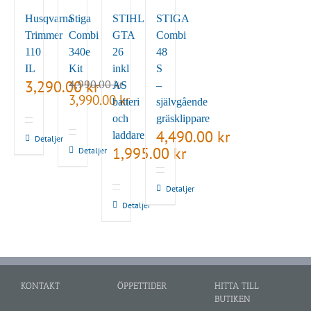
Husqvarna
Stiga
STIHL
STIGA
Trimmer
Combi
GTA
Combi
110
340e
26
48
IL
Kit
inkl
S
3,290.00
4,990.00
kr
kr
AS
–
Det
Det
3,990.00
kr
batteri
självgående
ursprungliga
nuvarande
och
gräsklippare
priset
priset
4,490.00
kr
laddare
var:
är:
Detaljer
4,990.00 kr.
1,995.00
3,990.00 kr.
kr
Detaljer
Detaljer
Detaljer
KONTAKT
ÖPPETTIDER
HITTA TILL
BUTIKEN