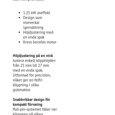
1.25 kW uteffekt
Design som
motverkar
igensättning
Höjdjustering med
en enda spak
Kress borstlös motor
Höjdjustering på en nivå
Justera enkelt klipphöjden
från 25 mm till 27 mm
med en enda spak.
Utformad för precision,
vilket ger en felfri
klippning i olika
gräsmattor.
Snabbvikbar design för
kompakt förvaring
Pull-pin-systemet fäller ner
klipparen på några