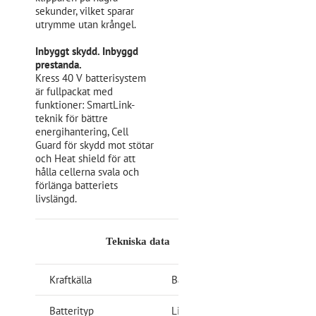
sekunder, vilket sparar
utrymme utan krångel.
Inbyggt skydd. Inbyggd
prestanda.
Kress 40 V batterisystem
är fullpackat med
funktioner: SmartLink-
teknik för bättre
energihantering, Cell
Guard för skydd mot stötar
och Heat shield för att
hålla cellerna svala och
förlänga batteriets
livslängd.
Tekniska data
Kraftkälla
Batteri
Batterityp
Litiumjon