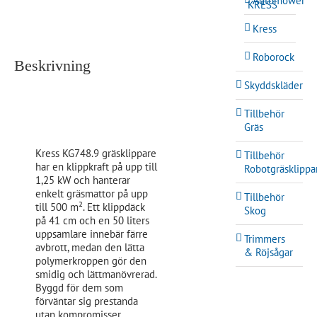
Automower
KRESS
Kress
Roborock
Beskrivning
Skyddskläder
Tillbehör
Gräs
Kress KG748.9 gräsklippare
Tillbehör
har en klippkraft på upp till
Robotgräsklippa
1,25 kW och hanterar
enkelt gräsmattor på upp
Tillbehör
till 500 m². Ett klippdäck
Skog
på 41 cm och en 50 liters
uppsamlare innebär färre
Trimmers
avbrott, medan den lätta
& Röjsågar
polymerkroppen gör den
smidig och lättmanövrerad.
Byggd för dem som
förväntar sig prestanda
utan kompromisser.