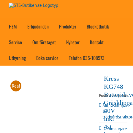
Fortsätt
till
innehållet
HEM
Erbjudanden
Produkter
Blocketbutik
Service
Om företaget
Nyheter
Kontakt
Uthyrning
Boka service
Telefon 035-108573
Kress
KG748
Rea!
Batteridri
Produktkategorier
Gräsklippa
Åkgräsklippare
40V
&
trädgårdstraktor
inkl
4st
Dammsugare