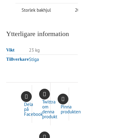
Storlek bakhjul
200 mm
Ytterligare information
23 kg
Vikt
Stiga
Tillverkare
Twittra
Dela
om
Pinna
på
denna
produkten
Facebook
produkt