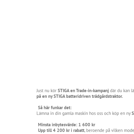
Just nu kör
STIGA en Trade-in-kampanj
där du kan lä
på en ny STIGA batteridriven trädgårdstraktor.
Så här funkar det:
Lämna in din gamla maskin hos oss och köp en ny
S
Minsta inbytesvärde: 1 600 kr
Upp till 4 200 kr i rabatt
, beroende på vilken model