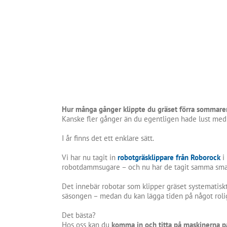
Hur många gånger klippte du gräset förra sommare
Kanske fler gånger än du egentligen hade lust me
I år finns det ett enklare sätt.
Vi har nu tagit in
robotgräsklippare från Roborock
i
robotdammsugare – och nu har de tagit samma smart
Det innebär robotar som klipper gräset systematisk
säsongen – medan du kan lägga tiden på något roli
Det bästa?
Hos oss kan du
komma in och titta på maskinerna på ri