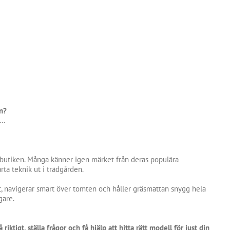
n?
d…
 butiken. Många känner igen märket från deras populära
a teknik ut i trädgården.
t, navigerar smart över tomten och håller gräsmattan snygg hela
gare.
ktigt, ställa frågor och få hjälp att hitta rätt modell för just din