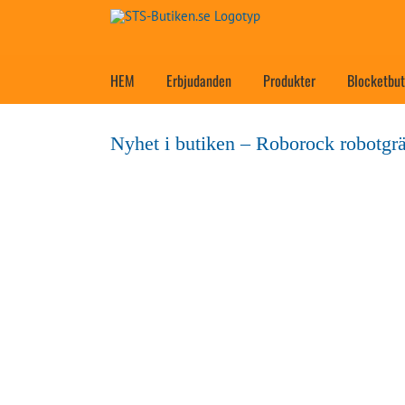
Fortsätt
till
innehållet
HEM
Erbjudanden
Produkter
Blocketbut
Nyhet i butiken – Roborock robotgrä