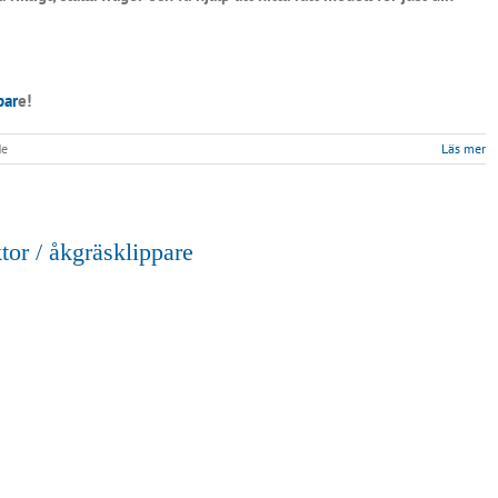
par
e!
för
de
Läs mer
Nyhet
i
butiken
–
Roborock
tor / åkgräsklippare
robotgräsklippare