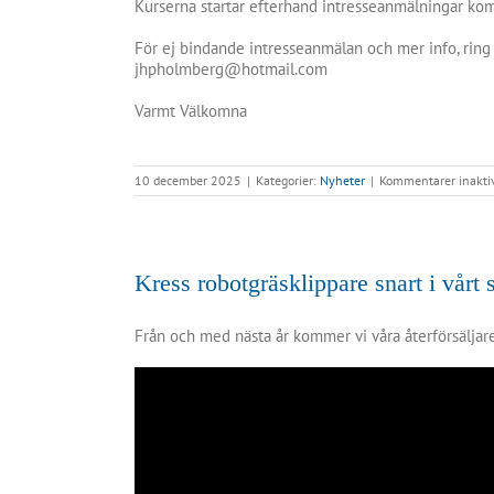
Kurserna startar efterhand intresseanmälningar ko
För ej bindande intresseanmälan och mer info, rin
jhpholmberg@hotmail.com
Varmt Välkomna
10 december 2025
|
Kategorier:
Nyheter
|
Kommentarer inakti
Kress robotgräsklippare snart i vårt 
Från och med nästa år kommer vi våra återförsäljare