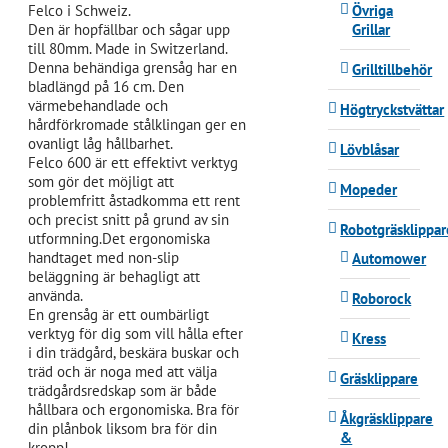
Övriga
Felco i Schweiz.
Grillar
Den är hopfällbar och sågar upp
till 80mm. Made in Switzerland.
Denna behändiga grensåg har en
Grilltillbehör
bladlängd på 16 cm. Den
värmebehandlade och
Högtryckstvättar
hårdförkromade stålklingan ger en
ovanligt låg hållbarhet.
Lövblåsar
Felco 600 är ett effektivt verktyg
som gör det möjligt att
Mopeder
problemfritt åstadkomma ett rent
och precist snitt på grund av sin
Robotgräsklippar
utformning.Det ergonomiska
handtaget med non-slip
Automower
beläggning är behagligt att
använda.
Roborock
En grensåg är ett oumbärligt
verktyg för dig som vill hålla efter
Kress
i din trädgård, beskära buskar och
träd och är noga med att välja
Gräsklippare
trädgårdsredskap som är både
hållbara och ergonomiska. Bra för
Åkgräsklippare
din plånbok liksom bra för din
&
kropp!