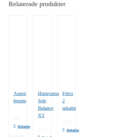
Relaterade produkter
Aspen
Husqvarna
Felco
bensin
Sele
2
Balance
sekatör
XT
Detaljer
Detaljer