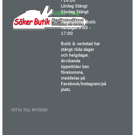
- 16:00
Lördag Stängt
Söndag Stängt
Telefontider Butik
Vardagar 9:00 -
17:00
Butik & verkstad har
stängt röda dagar
och helgdagar.
Avvikande
öppettider kan
förekomma,
meddelas på
Facebook/Instagram/på
plats.
HITTA TILL BUTIKEN