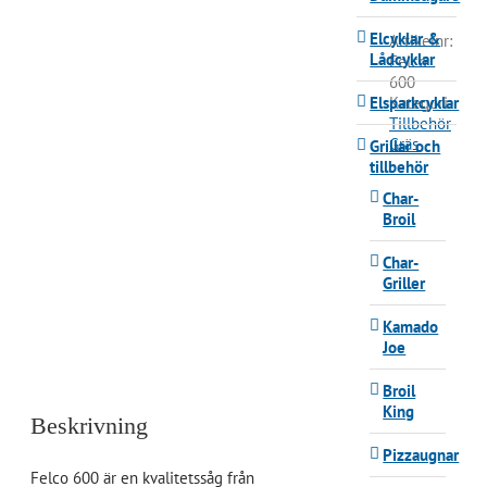
Elcyklar &
Artikelnr:
Lådcyklar
Felco
600
Elsparkcyklar
Kategori:
Tillbehör
Gräs
Grillar och
tillbehör
Char-
Broil
Char-
Griller
Kamado
Joe
Broil
King
Beskrivning
Pizzaugnar
Felco 600 är en kvalitetssåg från