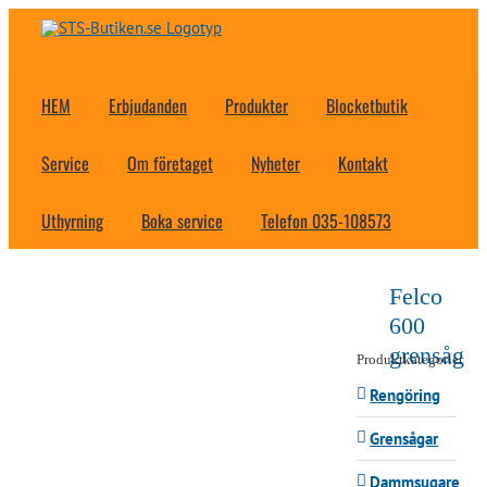
Fortsätt
till
innehållet
HEM
Erbjudanden
Produkter
Blocketbutik
Service
Om företaget
Nyheter
Kontakt
Uthyrning
Boka service
Telefon 035-108573
Felco
600
grensåg
Produktkategorier
Rengöring
Grensågar
Dammsugare