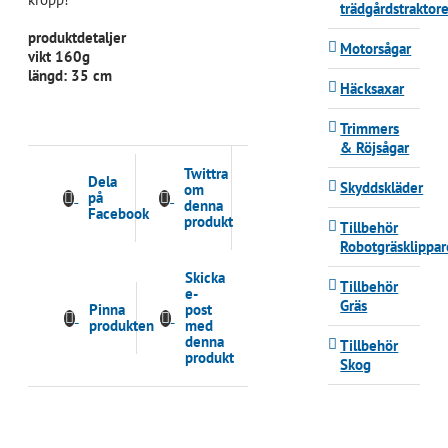
trädgårdstraktore
produktdetaljer
Motorsågar
vikt 160g
längd: 35 cm
Häcksaxar
Trimmers
& Röjsågar
Twittra
Dela
Skyddskläder
om
på
denna
Facebook
produkt
Tillbehör
Robotgräsklippar
Skicka
Tillbehör
e-
Gräs
Pinna
post
produkten
med
denna
Tillbehör
produkt
Skog