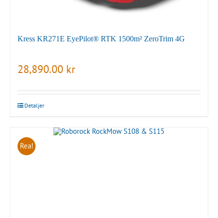
Kress KR271E EyePilot® RTK 1500m² ZeroTrim 4G
28,890.00
kr
Detaljer
Rea!