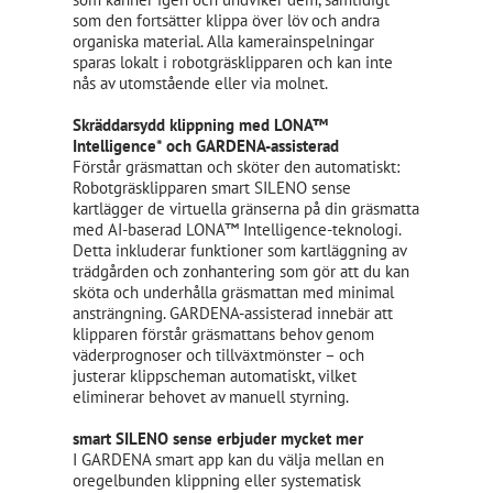
som den fortsätter klippa över löv och andra
organiska material. Alla kamerainspelningar
sparas lokalt i robotgräsklipparen och kan inte
nås av utomstående eller via molnet.
Skräddarsydd klippning med LONA™
Intelligence* och GARDENA-assisterad
Förstår gräsmattan och sköter den automatiskt:
Robotgräsklipparen smart SILENO sense
kartlägger de virtuella gränserna på din gräsmatta
med AI-baserad LONA™ Intelligence-teknologi.
Detta inkluderar funktioner som kartläggning av
trädgården och zonhantering som gör att du kan
sköta och underhålla gräsmattan med minimal
ansträngning. GARDENA-assisterad innebär att
klipparen förstår gräsmattans behov genom
väderprognoser och tillväxtmönster – och
justerar klippscheman automatiskt, vilket
eliminerar behovet av manuell styrning.
smart SILENO sense erbjuder mycket mer
I GARDENA smart app kan du välja mellan en
oregelbunden klippning eller systematisk