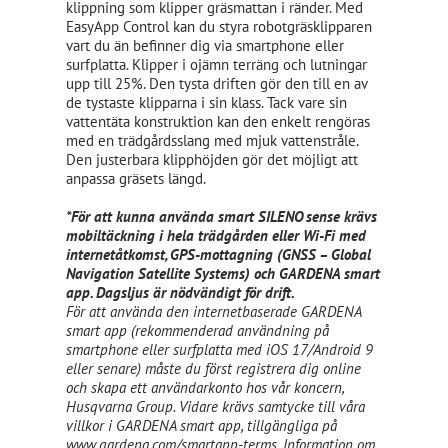
klippning som klipper gräsmattan i ränder. Med
EasyApp Control kan du styra robotgräsklipparen
vart du än befinner dig via smartphone eller
surfplatta. Klipper i ojämn terräng och lutningar
upp till 25%. Den tysta driften gör den till en av
de tystaste klipparna i sin klass. Tack vare sin
vattentäta konstruktion kan den enkelt rengöras
med en trädgårdsslang med mjuk vattenstråle.
Den justerbara klipphöjden gör det möjligt att
anpassa gräsets längd.
*För att kunna använda smart SILENO sense krävs
mobiltäckning i hela trädgården eller Wi-Fi med
internetåtkomst, GPS-mottagning (GNSS – Global
Navigation Satellite Systems) och GARDENA smart
app. Dagsljus är nödvändigt för drift.
För att använda den internetbaserade GARDENA
smart app (rekommenderad användning på
smartphone eller surfplatta med iOS 17/Android 9
eller senare) måste du först registrera dig online
och skapa ett användarkonto hos vår koncern,
Husqvarna Group. Vidare krävs samtycke till våra
villkor i GARDENA smart app, tillgängliga på
www.gardena.com/smartapp-terms. Information om