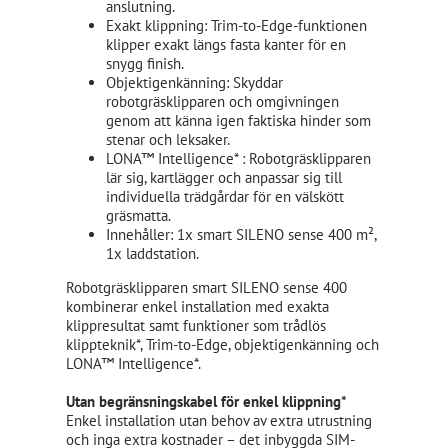
anslutning.
Exakt klippning: Trim-to-Edge-funktionen
klipper exakt längs fasta kanter för en
snygg finish.
Objektigenkänning: Skyddar
robotgräsklipparen och omgivningen
genom att känna igen faktiska hinder som
stenar och leksaker.
LONA™ Intelligence* : Robotgräsklipparen
lär sig, kartlägger och anpassar sig till
individuella trädgårdar för en välskött
gräsmatta.
Innehåller: 1x smart SILENO sense 400 m²,
1x laddstation.
Robotgräsklipparen smart SILENO sense 400
kombinerar enkel installation med exakta
klippresultat samt funktioner som trådlös
klippteknik*, Trim-to-Edge, objektigenkänning och
LONA™ Intelligence*.
Utan begränsningskabel för enkel klippning*
Enkel installation utan behov av extra utrustning
och inga extra kostnader – det inbyggda SIM-