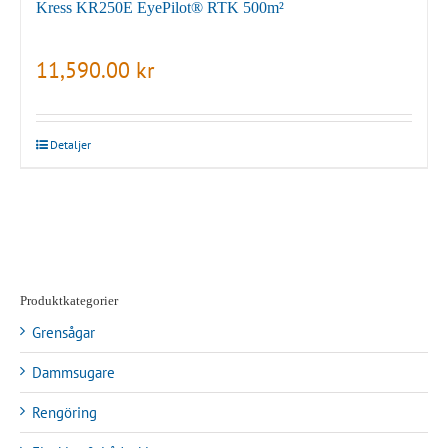
Kress KR250E EyePilot® RTK 500m²
11,590.00
kr
Detaljer
Produktkategorier
Grensågar
Dammsugare
Rengöring