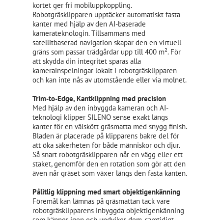
kortet ger fri mobiluppkoppling.
Robotgräsklipparen upptäcker automatiskt fasta
kanter med hjälp av den AI-baserade
kamerateknologin. Tillsammans med
satellitbaserad navigation skapar den en virtuell
gräns som passar trädgårdar upp till 400 m². För
att skydda din integritet sparas alla
kamerainspelningar lokalt i robotgräsklipparen
och kan inte nås av utomstående eller via molnet.
Trim-to-Edge, Kantklippning med precision
Med hjälp av den inbyggda kameran och AI-
teknologi klipper SILENO sense exakt längs
kanter för en välskött gräsmatta med snygg finish.
Bladen är placerade på klipparens bakre del för
att öka säkerheten för både människor och djur.
Så snart robotgräsklipparen når en vägg eller ett
staket, genomför den en rotation som gör att den
även når gräset som växer längs den fasta kanten.
Pålitlig klippning med smart objektigenkänning
Föremål kan lämnas på gräsmattan tack vare
robotgräsklipparens inbyggda objektigenkänning
som känner igen och undviker dem, samtidigt