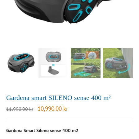
Gardena smart SILENO sense 400 m²
Det
Det
10,990.00
kr
11,990.00
kr
ursprungliga
nuvarande
priset
priset
var:
är:
Gardena Smart Sileno sense 400 m2
11,990.00 kr.
10,990.00 kr.