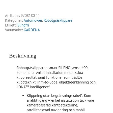
Artikelnr:
9708180-11
Kategorier:
Automower
,
Robotgräsklippare
Etikett:
Slingfri
Varumärke:
GARDENA
Beskrivning
Robotgräsklipparen smart SILENO sense 400
kombinerar enkel installation med exakta
klippresultat samt funktioner som trådlös
klippteknik*, Trim-to-Edge, objektigenkänning och
LONA™ Intelligence*
Klippning utan begränsningskabel*: Kom
snabbt igång – enkel installation tack vare
kamerabaserad kantdetektering,
satellitbaserad navigering och mobil