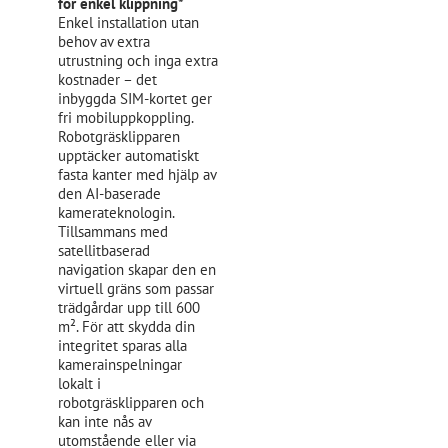
för enkel klippning*
Enkel installation utan
behov av extra
utrustning och inga extra
kostnader – det
inbyggda SIM-kortet ger
fri mobiluppkoppling.
Robotgräsklipparen
upptäcker automatiskt
fasta kanter med hjälp av
den AI-baserade
kamerateknologin.
Tillsammans med
satellitbaserad
navigation skapar den en
virtuell gräns som passar
trädgårdar upp till 600
m². För att skydda din
integritet sparas alla
kamerainspelningar
lokalt i
robotgräsklipparen och
kan inte nås av
utomstående eller via