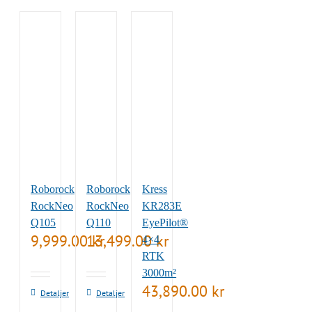
Roborock
Roborock
Kress
RockNeo
RockNeo
KR283E
Q105
Q110
EyePilot®
9,999.00
13,499.00
kr
kr
4×4
RTK
3000m²
43,890.00
kr
Detaljer
Detaljer