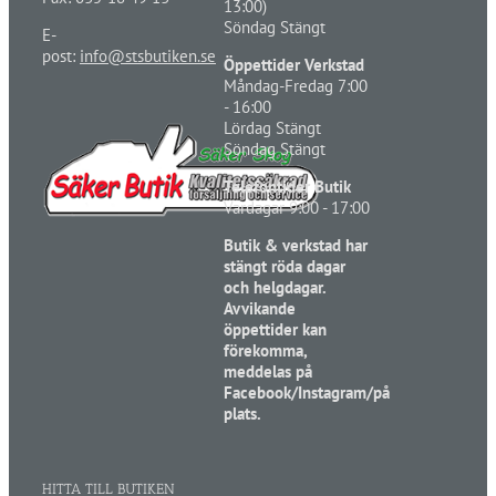
13:00)
Söndag Stängt
E-
post:
info@stsbutiken.se
Öppettider Verkstad
Måndag-Fredag 7:00
- 16:00
Lördag Stängt
Söndag Stängt
Telefontider Butik
Vardagar 9:00 - 17:00
Butik & verkstad har
stängt röda dagar
och helgdagar.
Avvikande
öppettider kan
förekomma,
meddelas på
Facebook/Instagram/på
plats.
HITTA TILL BUTIKEN