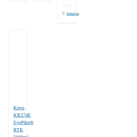
Detaljer
Kress
KR274E
EyePilot®
RTK