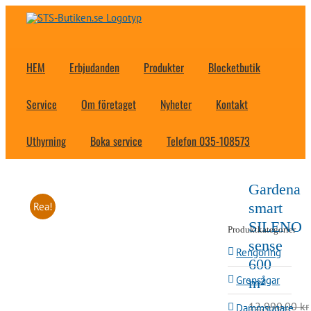
Fortsätt
till
innehållet
HEM
Erbjudanden
Produkter
Blocketbutik
Service
Om företaget
Nyheter
Kontakt
Uthyrning
Boka service
Telefon 035-108573
Gardena
smart
Rea!
SILENO
Produktkategorier
sense
Rengöring
600
Grensågar
m²
12,990.00
kr
Dammsugare