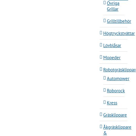
Övriga
Grillar
Grilltillbehör
Högtryckstvättar
Lövblåsar
Mopeder
Robotgräsklippar
Automower
Roborock
Kress
Gräsklippare
Åkgräsklippare
&