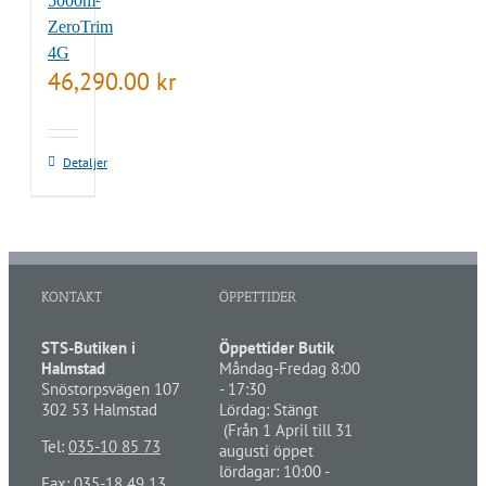
5000m²
ZeroTrim
4G
46,290.00
kr
Detaljer
KONTAKT
ÖPPETTIDER
STS-Butiken i
Öppettider Butik
Halmstad
Måndag-Fredag 8:00
Snöstorpsvägen 107
- 17:30
302 53 Halmstad
Lördag: Stängt
(Från 1 April till 31
Tel:
035-10 85 73
augusti öppet
lördagar: 10:00 -
Fax: 035-18 49 13