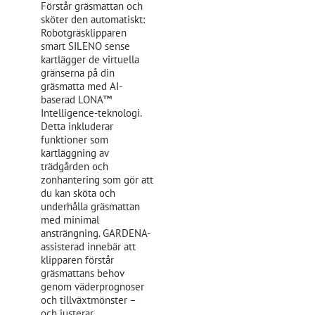
Förstår gräsmattan och
sköter den automatiskt:
Robotgräsklipparen
smart SILENO sense
kartlägger de virtuella
gränserna på din
gräsmatta med AI-
baserad LONA™
Intelligence-teknologi.
Detta inkluderar
funktioner som
kartläggning av
trädgården och
zonhantering som gör att
du kan sköta och
underhålla gräsmattan
med minimal
ansträngning. GARDENA-
assisterad innebär att
klipparen förstår
gräsmattans behov
genom väderprognoser
och tillväxtmönster –
och justerar