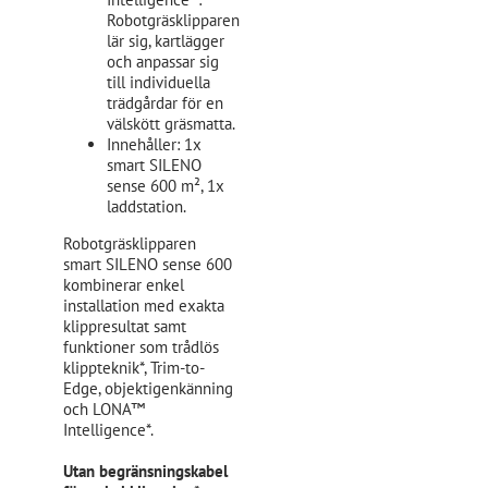
Robotgräsklipparen
lär sig, kartlägger
och anpassar sig
till individuella
trädgårdar för en
välskött gräsmatta.
Innehåller: 1x
smart SILENO
sense 600 m², 1x
laddstation.
Robotgräsklipparen
smart SILENO sense 600
kombinerar enkel
installation med exakta
klippresultat samt
funktioner som trådlös
klippteknik*, Trim-to-
Edge, objektigenkänning
och LONA™
Intelligence*.
Utan begränsningskabel