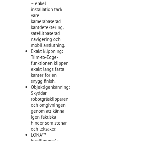
– enkel
installation tack
vare
kamerabaserad
kantdetektering,
satellitbaserad
navigering och
mobil anslutning.
Exakt klippning:
Trim-to-Edge-
funktionen klipper
exakt längs fasta
kanter för en
snygg finish.
Objektigenkänning:
Skyddar
robotgräsklipparen
och omgivningen
genom att känna
igen faktiska
hinder som stenar
och leksaker.
LONA™
Intelligence* :