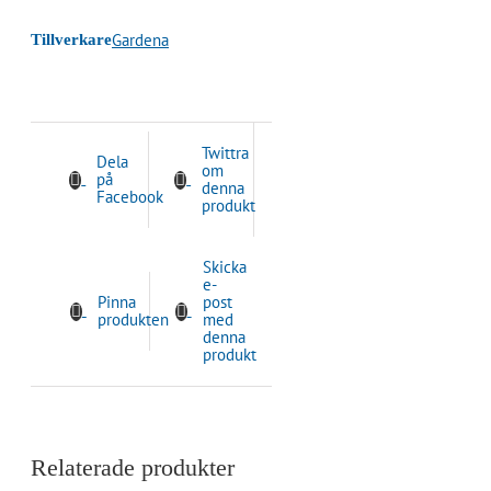
Gardena
Tillverkare
Twittra
Dela
om
på
denna
Facebook
produkt
Skicka
e-
Pinna
post
produkten
med
denna
produkt
Relaterade produkter