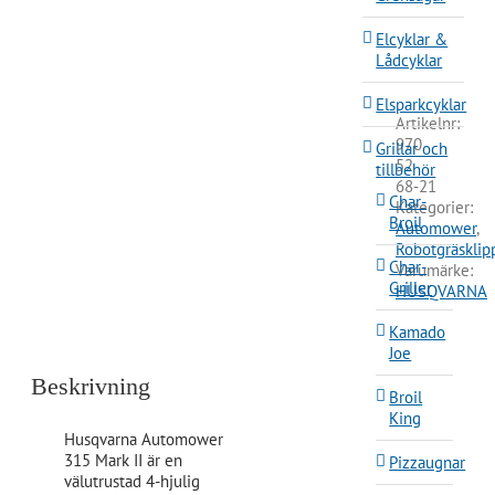
Elcyklar &
Lådcyklar
Elsparkcyklar
Artikelnr:
970
Grillar och
52
tillbehör
68‑21
Char-
Kategorier:
Broil
Automower
,
Robotgräsklip
Char-
Varumärke:
Griller
HUSQVARNA
Kamado
Joe
Beskrivning
Broil
King
Husqvarna Automower
315 Mark II är en
Pizzaugnar
välutrustad 4-hjulig