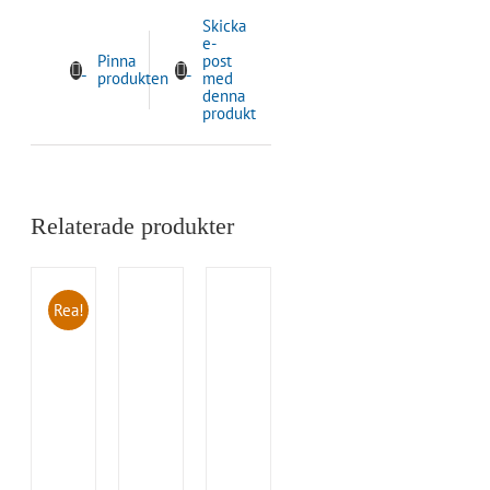
Skicka
e-
Pinna
post
produkten
med
denna
produkt
Relaterade produkter
Rea!