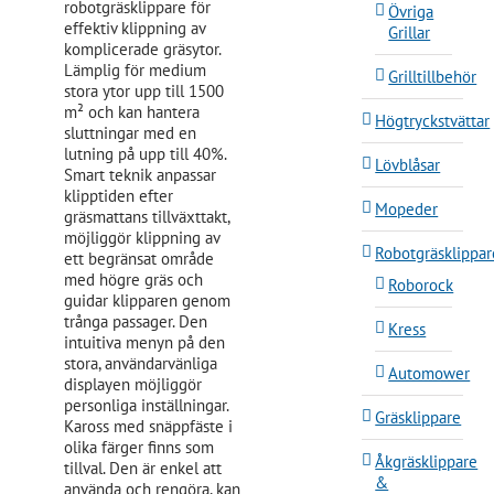
robotgräsklippare för
Övriga
effektiv klippning av
Grillar
komplicerade gräsytor.
Lämplig för medium
Grilltillbehör
stora ytor upp till 1500
m² och kan hantera
Högtryckstvättar
sluttningar med en
lutning på upp till 40%.
Lövblåsar
Smart teknik anpassar
klipptiden efter
Mopeder
gräsmattans tillväxttakt,
möjliggör klippning av
Robotgräsklippar
ett begränsat område
med högre gräs och
Roborock
guidar klipparen genom
trånga passager. Den
Kress
intuitiva menyn på den
stora, användarvänliga
Automower
displayen möjliggör
personliga inställningar.
Gräsklippare
Kaross med snäppfäste i
olika färger finns som
Åkgräsklippare
tillval. Den är enkel att
&
använda och rengöra, kan