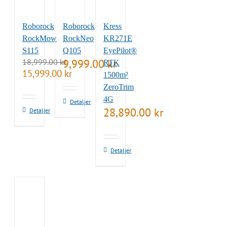
Roborock
Roborock
Kress
RockMow
RockNeo
KR271E
S115
Q105
EyePilot®
18,999.00
kr
9,999.00
kr
RTK
Det
Det
15,999.00
kr
1500m²
ursprungliga
nuvarande
ZeroTrim
priset
priset
4G
var:
är:
Detaljer
18,999.00 kr.
15,999.00 kr.
28,890.00
kr
Detaljer
Detaljer