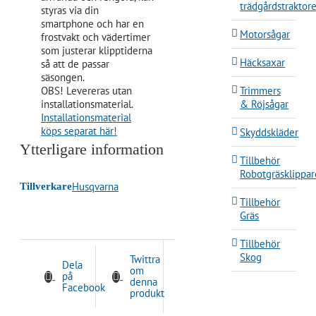
trädgårdstraktore
styras via din
smartphone och har en
Motorsågar
frostvakt och vädertimer
som justerar klipptiderna
Häcksaxar
så att de passar
säsongen.
Trimmers
OBS! Levereras utan
& Röjsågar
installationsmaterial.
Installationsmaterial
köps separat här!
Skyddskläder
Ytterligare information
Tillbehör
Robotgräsklippar
Husqvarna
Tillverkare
Tillbehör
Gräs
Tillbehör
Skog
Twittra
Dela
om
på
denna
Facebook
produkt