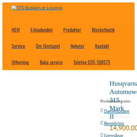
Fortsätt
till
innehållet
HEM
Erbjudanden
Produkter
Blocketbutik
Service
Om företaget
Nyheter
Kontakt
Uthyrning
Boka service
Telefon 035-108573
Husqvarn
Automow
315
Produktkategorier
Mark
Dammsugare
II
Rengöring
14,900.0
Grensågar