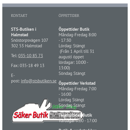
KONTAKT
ÖPPETTIDER
STS-Butiken i
Öppettider Butik
Halmstad
Måndag-Fredag 8:00
Snöstorpsvägen 107
- 17:30
302 53 Halmstad
Lördag: Stängt
(Från 1 April till 31
Tel:
035-10 85 73
augusti öppet
lördagar: 10:00 -
Fax: 035-18 49 13
13:00)
Söndag Stängt
E-
post:
info@stsbutiken.se
Öppettider Verkstad
Måndag-Fredag 7:00
- 16:00
Lördag Stängt
Söndag Stängt
Telefontider Butik
Vardagar 9:00 - 17:00