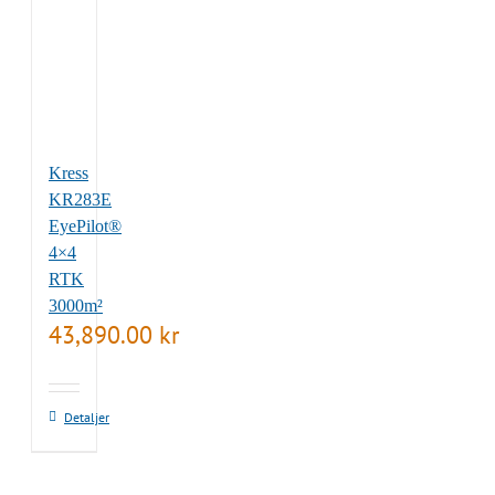
Kress
KR283E
EyePilot®
4×4
RTK
3000m²
43,890.00
kr
Detaljer