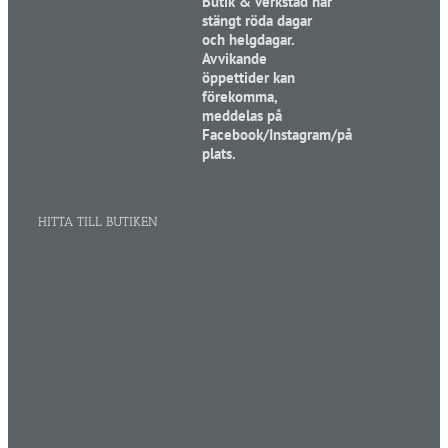
Butik & verkstad har
stängt röda dagar
och helgdagar.
Avvikande
öppettider kan
förekomma,
meddelas på
Facebook/Instagram/på
plats.
HITTA TILL BUTIKEN