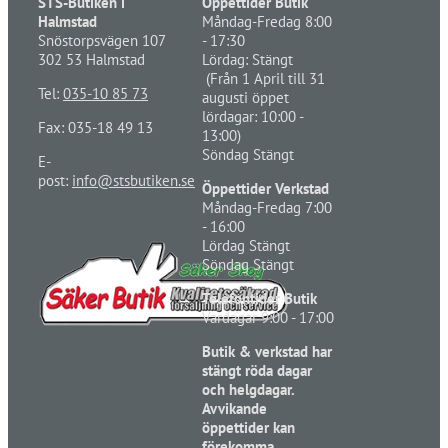
STS-Butiken i
Öppettider Butik
Halmstad
Måndag-Fredag 8:00
Snöstorpsvägen 107
- 17:30
302 53 Halmstad
Lördag: Stängt
(Från 1 April till 31
Tel:
035-10 85 73
augusti öppet
lördagar: 10:00 -
Fax: 035-18 49 13
13:00)
Söndag Stängt
E-
post:
info@stsbutiken.se
Öppettider Verkstad
Måndag-Fredag 7:00
- 16:00
Lördag Stängt
Söndag Stängt
Telefontider Butik
Vardagar 9:00 - 17:00
Butik & verkstad har
stängt röda dagar
och helgdagar.
Avvikande
öppettider kan
förekomma,