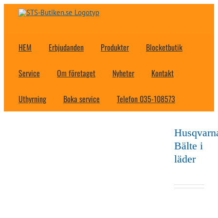
Fortsätt
till
innehållet
HEM
Erbjudanden
Produkter
Blocketbutik
Service
Om företaget
Nyheter
Kontakt
Uthyrning
Boka service
Telefon 035-108573
Husqvarn
Bälte i
läder