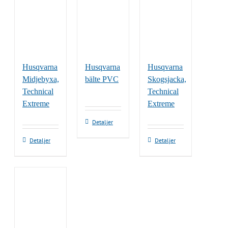
Husqvarna
Husqvarna
Husqvarna
Midjebyxa,
bälte PVC
Skogsjacka,
Technical
Technical
Extreme
Extreme
Detaljer
Den
Den
Detaljer
Detaljer
här
här
produkten
produkten
har
har
flera
flera
varianter.
varianter.
De
De
olika
olika
alternativen
alternativen
kan
kan