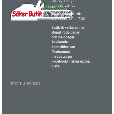
Lördag Stängt
Söndag Stängt
Telefontider Butik
Vardagar 9:00 - 17:00
Butik & verkstad har
stängt röda dagar
och helgdagar.
Avvikande
öppettider kan
förekomma,
meddelas på
Facebook/Instagram/på
plats.
HITTA TILL BUTIKEN