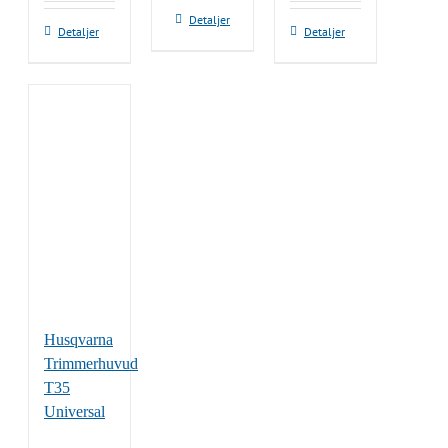
Detaljer
Den
Detaljer
Detaljer
här
produkten
har
flera
varianter.
De
olika
alternativen
kan
väljas
på
produktsidan
Husqvarna
Trimmerhuvud
T35
Universal