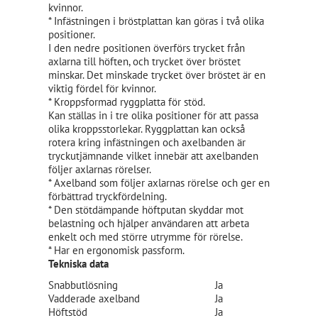
kvinnor.
* Infästningen i bröstplattan kan göras i två olika
positioner.
I den nedre positionen överförs trycket från
axlarna till höften, och trycket över bröstet
minskar. Det minskade trycket över bröstet är en
viktig fördel för kvinnor.
* Kroppsformad ryggplatta för stöd.
Kan ställas in i tre olika positioner för att passa
olika kroppsstorlekar. Ryggplattan kan också
rotera kring infästningen och axelbanden är
tryckutjämnande vilket innebär att axelbanden
följer axlarnas rörelser.
* Axelband som följer axlarnas rörelse och ger en
förbättrad tryckfördelning.
* Den stötdämpande höftputan skyddar mot
belastning och hjälper användaren att arbeta
enkelt och med större utrymme för rörelse.
* Har en ergonomisk passform.
Tekniska data
Snabbutlösning
Ja
Vadderade axelband
Ja
Höftstöd
Ja