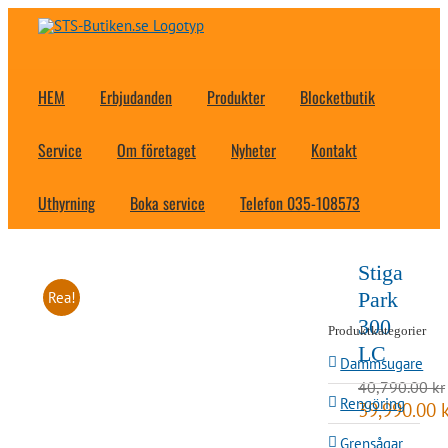
Fortsätt
till
innehållet
HEM
Erbjudanden
Produkter
Blocketbutik
Service
Om företaget
Nyheter
Kontakt
Uthyrning
Boka service
Telefon 035-108573
Stiga
Park
Rea!
300
Produktkategorier
LC
Dammsugare
40,790.00
kr
Rengöring
Det
39,990.00
ursprungliga
Grensågar
priset