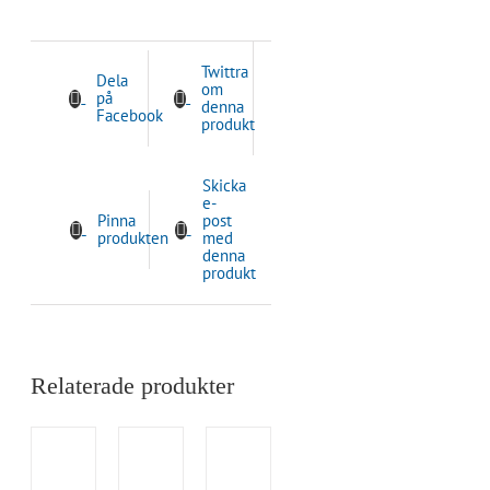
Twittra
Dela
om
på
denna
Facebook
produkt
Skicka
e-
Pinna
post
produkten
med
denna
produkt
Relaterade produkter