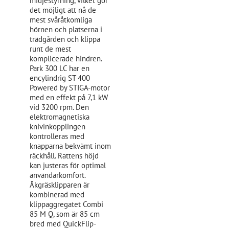
midjestyrning, vilket gör
det möjligt att nå de
mest svåråtkomliga
hörnen och platserna i
trädgården och klippa
runt de mest
komplicerade hindren.
Park 300 LC har en
encylindrig ST 400
Powered by STIGA-motor
med en effekt på 7,1 kW
vid 3200 rpm. Den
elektromagnetiska
knivinkopplingen
kontrolleras med
knapparna bekvämt inom
räckhåll. Rattens höjd
kan justeras för optimal
användarkomfort.
Åkgräsklipparen är
kombinerad med
klippaggregatet Combi
85 M Q, som är 85 cm
bred med QuickFlip-