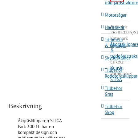
trädgårdstraktore
Motorsågar
Artikelnr:
Häcksaxar
2F5820245/S
Kategori:
Trimmers
Åkgräsklippar
& Röjsågar
&
trädgårdstrakt
Skyddskläder
Etikett:
Bensin
Tillbehör
Varumärke:
Robotgräsklippar
STIGA
Tillbehör
Gräs
Beskrivning
Tillbehör
Skog
Åkgräsklipparen STIGA
Park 300 LC har en
kompakt design och