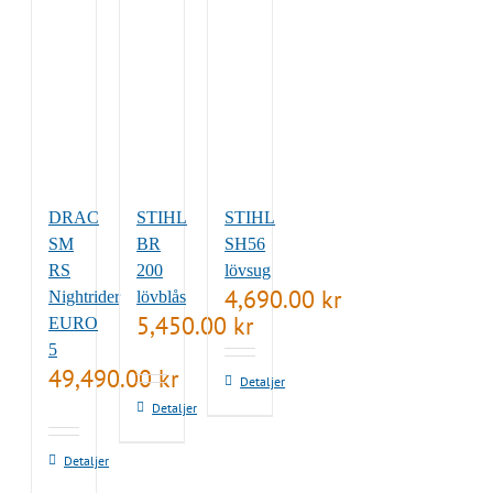
DRAC
STIHL
STIHL
SM
BR
SH56
RS
200
lövsug
4,690.00
kr
Nightrider
lövblås
5,450.00
kr
EURO
5
49,490.00
kr
Detaljer
Detaljer
Detaljer