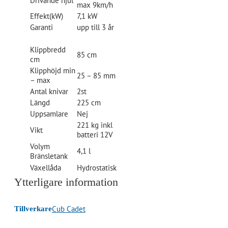
Drivande hjul
max 9km/h
Effekt(kW)
7,1 kW
Garanti
upp till 3 år
Klippbredd
85 cm
cm
Klipphöjd min
25 – 85 mm
– max
Antal knivar
2st
Längd
225 cm
Uppsamlare
Nej
221 kg inkl
Vikt
batteri 12V
Volym
4,1 l
Bränsletank
Växellåda
Hydrostatisk
Ytterligare information
Cub Cadet
Tillverkare