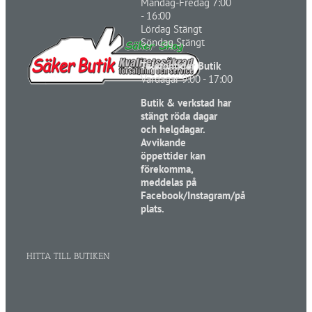
Måndag-Fredag 7:00
- 16:00
Lördag Stängt
Söndag Stängt
Telefontider Butik
Vardagar 9:00 - 17:00
Butik & verkstad har
stängt röda dagar
och helgdagar.
Avvikande
öppettider kan
förekomma,
meddelas på
Facebook/Instagram/på
plats.
HITTA TILL BUTIKEN