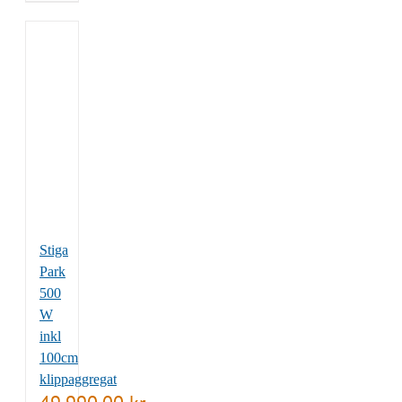
Stiga
Park
500
W
inkl
100cm
klippaggregat