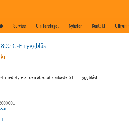
ik
Service
Om företaget
Nyheter
Kontakt
Uthyrni
800 C-E ryggblås
0
kr
-E med styre är den absolut starkaste STIHL ryggblås!
2000001
åsar
HL