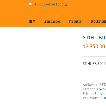
Fortsätt
till
innehållet
HEM
Erbjudanden
Produkter
Blocketbut
STIHL BR 
12,350.0
STIHL BR 800 C
Artikelnr:
4283
Kategori:
Lövbl
Etikett:
Bensin
Varumärke:
STI