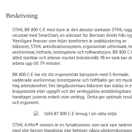
Beskrivning
STIHL BR 800 C-E med styre är den absolut starkaste STIHL rygg
utrustad med SmartStart, en sidostart för återstart direkt från ry
Ytterligare finesser som höjer komforten är snabbjustering av
blåsröret, STIHL antivibrationssystem, ergonomiskt utformade, b
axelremmar, höftsele, bröstspänne och tvåhandsstyre. BR 800 C-
alltid startklar och arbetar mycket bränslesnålt. På en tank kan d
arbeta upp till 79 minuter.
BR 800 C-E har ett sitt ergonomiskt bärsystem med S-formade,
vadderade axelremmar, bröststpänne och höftbälte ger ett myck
hög arbetskomfort. Det längdjusterbara blåsröret kan ställas in e
kroppstorlek eller uppgift och det verktygslösa anställningsbara
handtaget justeras enkelt utan verktyg. Detta ger optimalt resul
och ergonomi.
STIHL 4-Mix®-motorn är en fyrtaktsmotor som tack vare tankni
med olje-bensin-blandning inte behöver några oljekretskompon