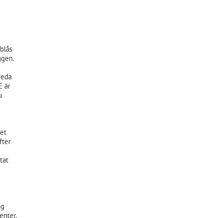
blås
ggen.
reda
E är
u
et
fter
tat
ng
enter.