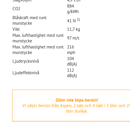
884
CO2
g/kWh
Blåskraft med runt
1)
41 N
munstycke
Vikt
11,7 kg
Max. lufthastighet med runt
97 m/s
munstycke
Max. lufthastighet med runt
216
munstycke
mph
104
Ljudtrycksnivå
dB(A)
112
Ljudeffektnivå
dB(A)
Glöm inte köpa bensin!
Vi säljer bensin från Aspen. 2 takt och 4 takt i 5 liter och 2
liter dunkar.