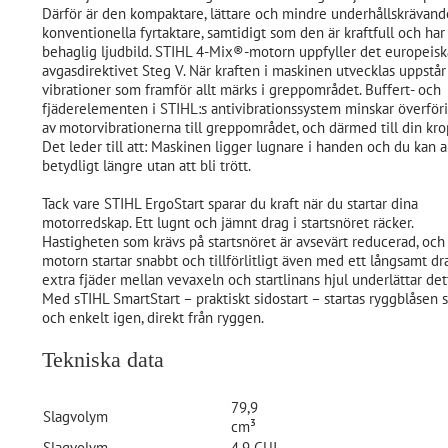
Därför är den kompaktare, lättare och mindre underhållskrävand
konventionella fyrtaktare, samtidigt som den är kraftfull och har
behaglig ljudbild. STIHL 4-Mix®-motorn uppfyller det europeisk
avgasdirektivet Steg V. När kraften i maskinen utvecklas uppstår
vibrationer som framför allt märks i greppområdet. Buffert- och
fjäderelementen i STIHL:s antivibrationssystem minskar överför
av motorvibrationerna till greppområdet, och därmed till din kro
Det leder till att: Maskinen ligger lugnare i handen och du kan 
betydligt längre utan att bli trött.
Tack vare STIHL ErgoStart sparar du kraft när du startar dina
motorredskap. Ett lugnt och jämnt drag i startsnöret räcker.
Hastigheten som krävs på startsnöret är avsevärt reducerad, och
motorn startar snabbt och tillförlitligt även med ett långsamt dr
extra fjäder mellan vevaxeln och startlinans hjul underlättar det
Med sTIHL SmartStart – praktiskt sidostart – startas ryggblåsen 
och enkelt igen, direkt från ryggen.
Tekniska data
79,9
Slagvolym
cm³
Slagvolym
4,9 CUI