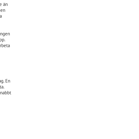
e än
 en
a
ingen
pp.
arbeta
ag. En
ta.
snabbt